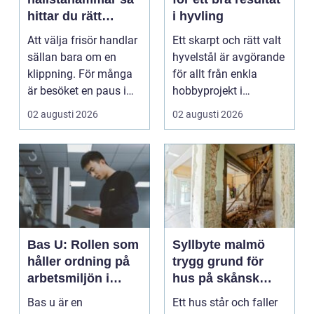
hittar du rätt
i hyvling
salong för stil,
Att välja frisör handlar
Ett skarpt och rätt valt
kvalitet och känsla
sällan bara om en
hyvelstål är avgörande
klippning. För många
för allt från enkla
är besöket en paus i
hobbyprojekt i
vardagen, ett s...
verkstaden till k...
02 augusti 2026
02 augusti 2026
Bas U: Rollen som
Syllbyte malmö
håller ordning på
trygg grund för
arbetsmiljön i
hus på skånsk
byggprojekt
mark
Bas u är en
Ett hus står och faller