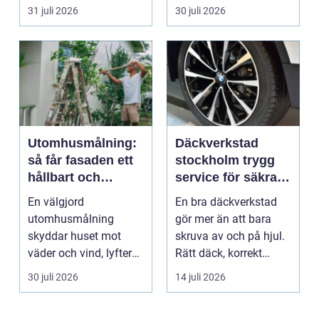
m...
uppstår ofta...
31 juli 2026
30 juli 2026
Utomhusmålning:
Däckverkstad
så får fasaden ett
stockholm trygg
hållbart och
service för säkra
vackert resultat
mil året runt
En välgjord
En bra däckverkstad
utomhusmålning
gör mer än att bara
skyddar huset mot
skruva av och på hjul.
väder och vind, lyfter
Rätt däck, korrekt
helhetsintrycket...
montering och rege...
30 juli 2026
14 juli 2026