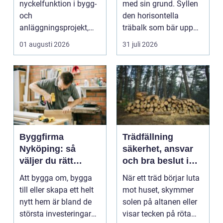
nyckelfunktion i bygg-
med sin grund. Syllen
och
den horisontella
anläggningsprojekt,
träbalk som bär upp
med ansvar för att
väggarna mot pla...
01 augusti 2026
31 juli 2026
arbetsm...
Byggfirma
Trädfällning
Nyköping: så
säkerhet, ansvar
väljer du rätt
och bra beslut i
partner för ditt
trädgården
Att bygga om, bygga
När ett träd börjar luta
projekt
till eller skapa ett helt
mot huset, skymmer
nytt hem är bland de
solen på altanen eller
största investeringar
visar tecken på röta