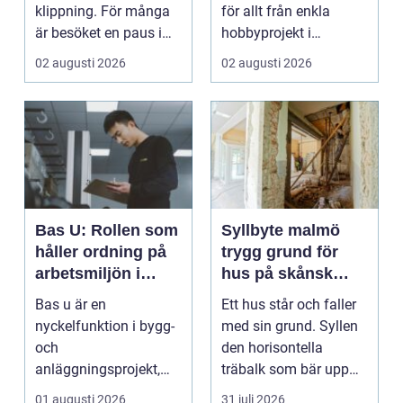
klippning. För många
för allt från enkla
är besöket en paus i
hobbyprojekt i
vardagen, ett s...
verkstaden till k...
02 augusti 2026
02 augusti 2026
Bas U: Rollen som
Syllbyte malmö
håller ordning på
trygg grund för
arbetsmiljön i
hus på skånsk
byggprojekt
mark
Bas u är en
Ett hus står och faller
nyckelfunktion i bygg-
med sin grund. Syllen
och
den horisontella
anläggningsprojekt,
träbalk som bär upp
med ansvar för att
väggarna mot pla...
01 augusti 2026
31 juli 2026