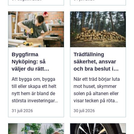
arbetsm...
Byggfirma
Trädfällning
Nyköping: så
säkerhet, ansvar
väljer du rätt
och bra beslut i
partner för ditt
trädgården
Att bygga om, bygga
När ett träd börjar luta
projekt
till eller skapa ett helt
mot huset, skymmer
nytt hem är bland de
solen på altanen eller
största investeringar
visar tecken på röta
m...
uppstår ofta...
31 juli 2026
30 juli 2026