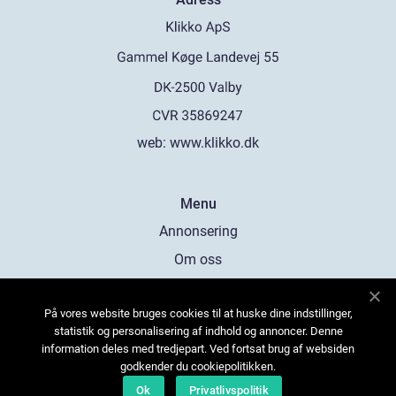
web:
www.klikko.dk
Menu
Annonsering
Om oss
Cookies
På vores website bruges cookies til at huske dine indstillinger,
Kontakta oss
statistik og personalisering af indhold og annoncer. Denne
Sitemap
information deles med tredjepart. Ved fortsat brug af websiden
godkender du cookiepolitikken.
Ok
Privatlivspolitik