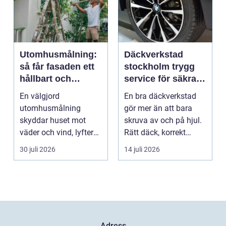
Utomhusmålning:
Däckverkstad
så får fasaden ett
stockholm trygg
hållbart och
service för säkra
vackert resultat
mil året runt
En välgjord
En bra däckverkstad
utomhusmålning
gör mer än att bara
skyddar huset mot
skruva av och på hjul.
väder och vind, lyfter
Rätt däck, korrekt
helhetsintrycket...
montering och rege...
30 juli 2026
14 juli 2026
Adress