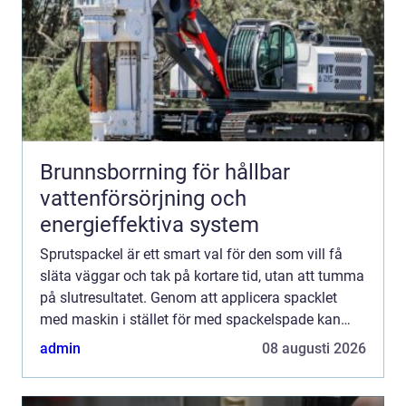
Brunnsborrning för hållbar
vattenförsörjning och
energieffektiva system
Sprutspackel är ett smart val för den som vill få
släta väggar och tak på kortare tid, utan att tumma
på slutresultatet. Genom att applicera spacklet
med maskin i stället för med spackelspade kan
större ytor hanteras mer effektivt, samtidigt som
admin
08 augusti 2026
stru...