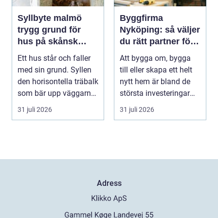
Syllbyte malmö
Byggfirma
trygg grund för
Nyköping: så väljer
hus på skånsk
du rätt partner för
mark
ditt projekt
Ett hus står och faller
Att bygga om, bygga
med sin grund. Syllen
till eller skapa ett helt
den horisontella träbalk
nytt hem är bland de
som bär upp väggarna
största investeringar
mot pla...
m...
31 juli 2026
31 juli 2026
Adress