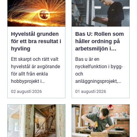
Hyvelstål grunden
Bas U: Rollen som
för ett bra resultat i
håller ordning på
hyvling
arbetsmiljön i
byggprojekt
Ett skarpt och rätt valt
Bas u är en
hyvelstål är avgörande
nyckelfunktion i bygg-
för allt från enkla
och
hobbyprojekt i
anläggningsprojekt,
verkstaden till k...
med ansvar för att
02 augusti 2026
01 augusti 2026
arbetsm...