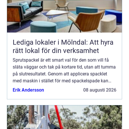
Lediga lokaler i Mölndal: Att hyra
rätt lokal för din verksamhet
Sprutspackel är ett smart val för den som vill få
släta väggar och tak på kortare tid, utan att tumma
på slutresultatet. Genom att applicera spacklet
med maskin i stället för med spackelspade kan
större ytor hanteras mer effektivt, samtidigt som
Erik Andersson
08 augusti 2026
stru...