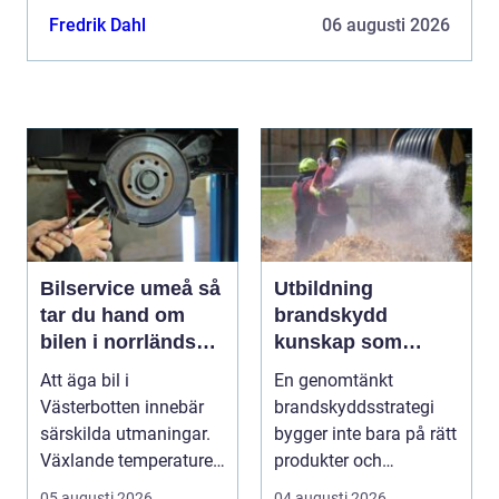
större ytor hanteras mer effektivt, samtidigt som
Fredrik Dahl
06 augusti 2026
stru...
Bilservice umeå så
Utbildning
tar du hand om
brandskydd
bilen i norrländskt
kunskap som
klimat
räddar liv och
Att äga bil i
En genomtänkt
skyddar
Västerbotten innebär
brandskyddsstrategi
verksamheter
särskilda utmaningar.
bygger inte bara på rätt
Växlande temperaturer,
produkter och
vägsalt, grus, snösl...
installationer. Den
05 augusti 2026
04 augusti 2026