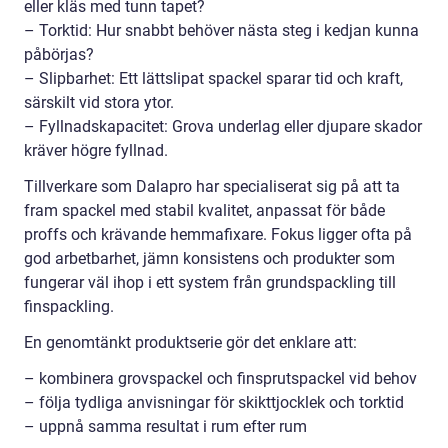
eller kläs med tunn tapet?
– Torktid: Hur snabbt behöver nästa steg i kedjan kunna
påbörjas?
– Slipbarhet: Ett lättslipat spackel sparar tid och kraft,
särskilt vid stora ytor.
– Fyllnadskapacitet: Grova underlag eller djupare skador
kräver högre fyllnad.
Tillverkare som Dalapro har specialiserat sig på att ta
fram spackel med stabil kvalitet, anpassat för både
proffs och krävande hemmafixare. Fokus ligger ofta på
god arbetbarhet, jämn konsistens och produkter som
fungerar väl ihop i ett system från grundspackling till
finspackling.
En genomtänkt produktserie gör det enklare att:
– kombinera grovspackel och finsprutspackel vid behov
– följa tydliga anvisningar för skikttjocklek och torktid
– uppnå samma resultat i rum efter rum