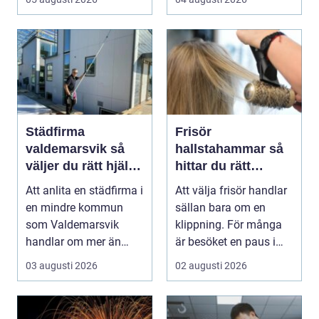
bygger ...
Städfirma
Frisör
valdemarsvik så
hallstahammar så
väljer du rätt hjälp
hittar du rätt
för hem och
salong för stil,
Att anlita en städfirma i
Att välja frisör handlar
företag
kvalitet och känsla
en mindre kommun
sällan bara om en
som Valdemarsvik
klippning. För många
handlar om mer än
är besöket en paus i
bara rena golv och
vardagen, ett s...
03 augusti 2026
02 augusti 2026
dam...