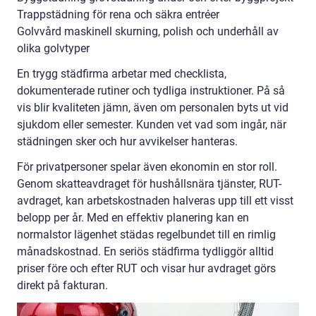
Trappstädning för rena och säkra entréer
Golvvård maskinell skurning, polish och underhåll av
olika golvtyper
En trygg städfirma arbetar med checklista,
dokumenterade rutiner och tydliga instruktioner. På så
vis blir kvaliteten jämn, även om personalen byts ut vid
sjukdom eller semester. Kunden vet vad som ingår, när
städningen sker och hur avvikelser hanteras.
För privatpersoner spelar även ekonomin en stor roll.
Genom skatteavdraget för hushållsnära tjänster, RUT-
avdraget, kan arbetskostnaden halveras upp till ett visst
belopp per år. Med en effektiv planering kan en
normalstor lägenhet städas regelbundet till en rimlig
månadskostnad. En seriös städfirma tydliggör alltid
priser före och efter RUT och visar hur avdraget görs
direkt på fakturan.