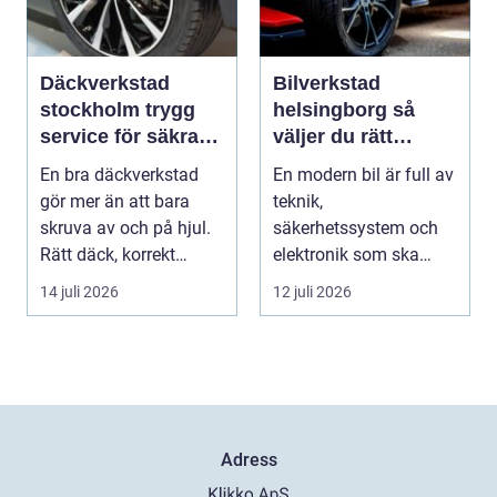
Däckverkstad
Bilverkstad
stockholm trygg
helsingborg så
service för säkra
väljer du rätt
mil året runt
service för din bil
En bra däckverkstad
En modern bil är full av
gör mer än att bara
teknik,
skruva av och på hjul.
säkerhetssystem och
Rätt däck, korrekt
elektronik som ska
montering och rege...
fungera tillsammans
14 juli 2026
12 juli 2026
varje da...
Adress