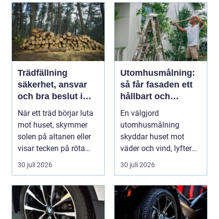
Trädfällning
Utomhusmålning:
säkerhet, ansvar
så får fasaden ett
och bra beslut i
hållbart och
trädgården
vackert resultat
När ett träd börjar luta
En välgjord
mot huset, skymmer
utomhusmålning
solen på altanen eller
skyddar huset mot
visar tecken på röta
väder och vind, lyfter
uppstår ofta...
helhetsintrycket...
30 juli 2026
30 juli 2026