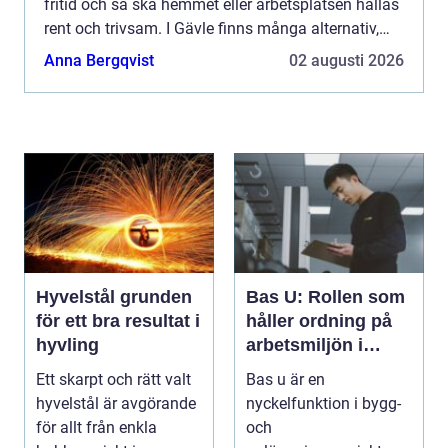
fritid och så ska hemmet eller arbetsplatsen hållas
rent och trivsam. I Gävle finns många alternativ,
och valet påverkar både din ekonomi, di...
Anna Bergqvist
02 augusti 2026
Hyvelstål grunden
Bas U: Rollen som
för ett bra resultat i
håller ordning på
hyvling
arbetsmiljön i
byggprojekt
Ett skarpt och rätt valt
Bas u är en
hyvelstål är avgörande
nyckelfunktion i bygg-
för allt från enkla
och