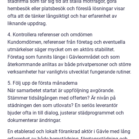
städfirma som tar sig tid att ställa motfrågor, göra
hembesök eller platsbesök och föreslå lösningar visar
ofta att de tänker långsiktigt och har erfarenhet av
liknande uppdrag.
4. Kontrollera referenser och omdömen
Kundomdömen, referenser från företag och eventuella
utmärkelser säger mycket om en aktörs stabilitet.
Företag som funnits länge i Gävleområdet och som
återkommande anlitas av både privatpersoner och större
verksamheter har vanligtvis utvecklat fungerande rutiner.
5. Följ upp de första månaderna
När samarbetet startat är uppföljning avgörande.
Stämmer tidsåtgången med offerten? Är nivån på
städningen den som utlovats? En seriös leverantör
bjuder ofta in till dialog, justerar städprogrammet och
dokumenterar ändringar.
En etablerad och lokalt förankrad aktör i Gävle med lång
erfarenhet av både hemstädning, företagsstädning och