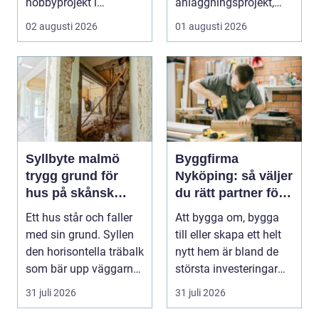
hobbyprojekt i
anläggningsprojekt,
verkstaden till k...
med ansvar för att
02 augusti 2026
01 augusti 2026
arbetsm...
Syllbyte malmö
Byggfirma
trygg grund för
Nyköping: så väljer
hus på skånsk
du rätt partner för
mark
ditt projekt
Ett hus står och faller
Att bygga om, bygga
med sin grund. Syllen
till eller skapa ett helt
den horisontella träbalk
nytt hem är bland de
som bär upp väggarna
största investeringar
mot pla...
m...
31 juli 2026
31 juli 2026