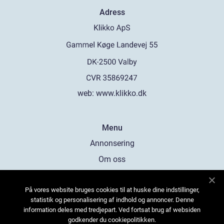
Adress
web:
www.klikko.dk
Menu
Annonsering
Om oss
Cookies
På vores website bruges cookies til at huske dine indstillinger,
Kontakta oss
statistik og personalisering af indhold og annoncer. Denne
Sitemap
information deles med tredjepart. Ved fortsat brug af websiden
godkender du cookiepolitikken.