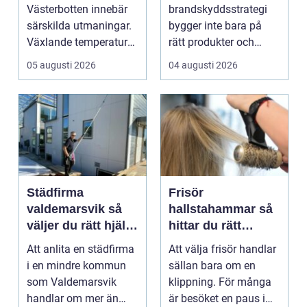
skyddar
Västerbotten innebär
brandskyddsstrategi
verksamheter
särskilda utmaningar.
bygger inte bara på
Växlande temperaturer,
rätt produkter och
vägsalt, grus, snösl...
installationer. Den
05 augusti 2026
04 augusti 2026
bygger ...
Städfirma
Frisör
valdemarsvik så
hallstahammar så
väljer du rätt hjälp
hittar du rätt
för hem och
salong för stil,
Att anlita en städfirma
Att välja frisör handlar
företag
kvalitet och känsla
i en mindre kommun
sällan bara om en
som Valdemarsvik
klippning. För många
handlar om mer än
är besöket en paus i