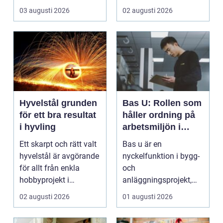
bara rena golv och
vardagen, ett s...
03 augusti 2026
02 augusti 2026
dam...
Hyvelstål grunden
Bas U: Rollen som
för ett bra resultat
håller ordning på
i hyvling
arbetsmiljön i
byggprojekt
Ett skarpt och rätt valt
Bas u är en
hyvelstål är avgörande
nyckelfunktion i bygg-
för allt från enkla
och
hobbyprojekt i
anläggningsprojekt,
verkstaden till k...
med ansvar för att
02 augusti 2026
01 augusti 2026
arbetsm...