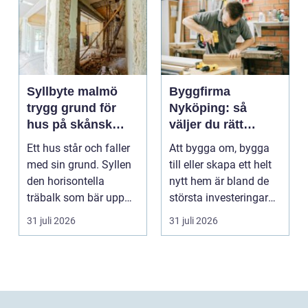
Syllbyte malmö
Byggfirma
trygg grund för
Nyköping: så
hus på skånsk
väljer du rätt
mark
partner för ditt
Ett hus står och faller
Att bygga om, bygga
projekt
med sin grund. Syllen
till eller skapa ett helt
den horisontella
nytt hem är bland de
träbalk som bär upp
största investeringar
väggarna mot pla...
m...
31 juli 2026
31 juli 2026