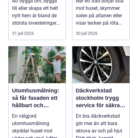
Att bygga om, bygga
När ett träd börjar luta
projekt
till eller skapa ett helt
mot huset, skymmer
nytt hem är bland de
solen på altanen eller
största investeringar
visar tecken på röta
m...
uppstår ofta...
31 juli 2026
30 juli 2026
Utomhusmålning:
Däckverkstad
så får fasaden ett
stockholm trygg
hållbart och
service för säkra
vackert resultat
mil året runt
En välgjord
En bra däckverkstad
utomhusmålning
gör mer än att bara
skyddar huset mot
skruva av och på hjul.