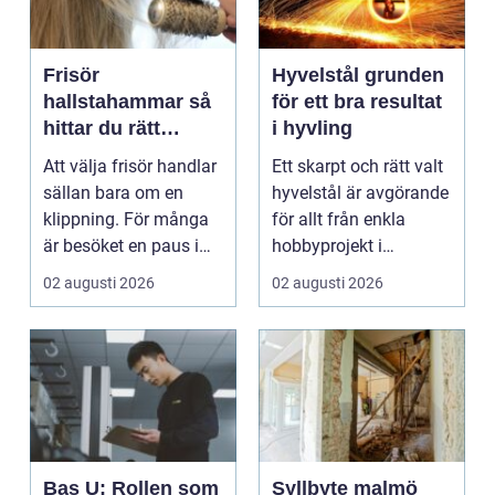
Frisör
Hyvelstål grunden
hallstahammar så
för ett bra resultat
hittar du rätt
i hyvling
salong för stil,
Att välja frisör handlar
Ett skarpt och rätt valt
kvalitet och känsla
sällan bara om en
hyvelstål är avgörande
klippning. För många
för allt från enkla
är besöket en paus i
hobbyprojekt i
vardagen, ett s...
verkstaden till k...
02 augusti 2026
02 augusti 2026
Bas U: Rollen som
Syllbyte malmö