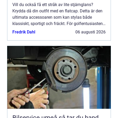
Vill du också få ett stråk av lite stjärnglans?
Krydda då din outfit med en flatcap. Detta är den
ultimata accessoaren som kan stylas både
klassiskt, sportigt och fräckt. För golfentusiasten
är den oundviklig. Ingen sport personifierar
Fredrik Dahl
06 augusti 2026
nämligen flatc...
Bilservice umeå så tar du hand