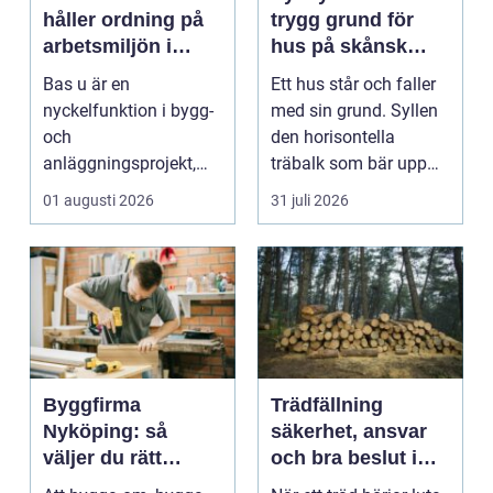
håller ordning på
trygg grund för
arbetsmiljön i
hus på skånsk
byggprojekt
mark
Bas u är en
Ett hus står och faller
nyckelfunktion i bygg-
med sin grund. Syllen
och
den horisontella
anläggningsprojekt,
träbalk som bär upp
med ansvar för att
väggarna mot pla...
01 augusti 2026
31 juli 2026
arbetsm...
Byggfirma
Trädfällning
Nyköping: så
säkerhet, ansvar
väljer du rätt
och bra beslut i
partner för ditt
trädgården