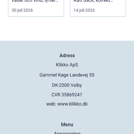
väder och vind, lyfter
Rätt däck, korrekt
helhetsintrycket...
montering och rege...
30 juli 2026
14 juli 2026
Adress
web:
www.klikko.dk
Menu
Annonsering