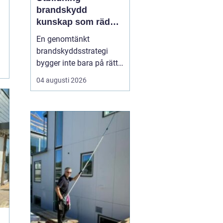
brandskydd
kunskap som räddar
liv och skyddar
En genomtänkt
verksamheter
brandskyddsstrategi
bygger inte bara på rätt
produkter och
04 augusti 2026
installationer. Den
bygger framför allt på
människor som vet vad
de gör. När ansvariga i
bygg- och
fastighetsbranschen får
rätt kunskap om
brandskydd minskar
risken för fel som ...