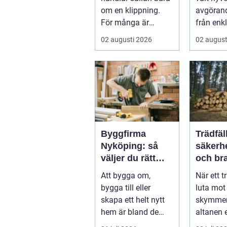
känsla
om en klippning.
avgörand
För många är
från enk
besöket en paus i
hobbypro
02 augusti 2026
02 august
vardagen, ett s...
verkstaden
Byggfirma
Trädfäl
Nyköping: så
säkerh
väljer du rätt
och bra
partner för ditt
trädgå
Att bygga om,
När ett t
projekt
bygga till eller
luta mot
skapa ett helt nytt
skymmer
hem är bland de
altanen e
största
tecken p