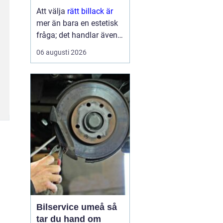
ytbehandling
Att välja
rätt billack är
mer än bara en estetisk
fråga; det handlar även
om funktion och
06 augusti 2026
hållbarhet. Bilens lack är
del av dess identitet,
skyddar karos...
Bilservice umeå så
tar du hand om