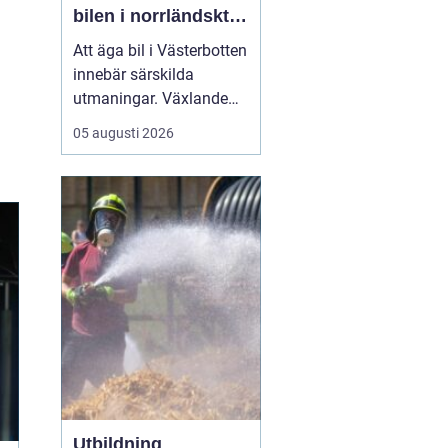
bilen i norrländskt
klimat
Att äga bil i Västerbotten
innebär särskilda
utmaningar. Växlande
temperaturer, vägsalt,
05 augusti 2026
grus, snöslask och långa
avstånd sliter hårt på
både lack, underrede och
teknik. Många bilägare
söker därför
efter...
Utbildning