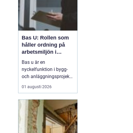
Bas U: Rollen som
håller ordning på
arbetsmiljön i
byggprojekt
Bas u är en
nyckelfunktion i bygg-
och anläggningsprojekt,
med ansvar för att
01 augusti 2026
arbetsmiljöarbetet
fungerar i det praktiska
utförandet. Genom att
samordna entreprenörer,
hålla arbetsmiljöplanen
levande och s&aum...