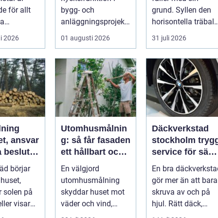
e för allt
bygg- och
grund. Syllen den
la
anläggningsprojekt,
horisontella träbalk
jekt i
med ansvar för att
som bär upp
i 2026
01 augusti 2026
31 juli 2026
 till k...
arbetsm...
väggarna mot pla..
lning
Utomhusmålnin
Däckverkstad
et, ansvar
g: så får fasaden
stockholm trygg
 beslut i
ett hållbart och
service för säkr
rden
vackert resultat
mil året runt
räd börjar
En välgjord
En bra däckverksta
 huset,
utomhusmålning
gör mer än att bara
 solen på
skyddar huset mot
skruva av och på
ller visar
väder och vind,
hjul. Rätt däck,
å röta
lyfter
korrekt montering