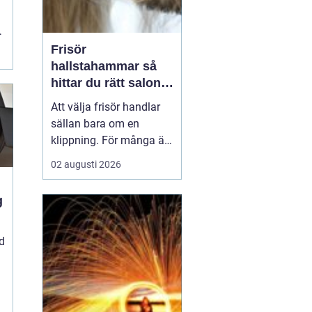
Frisör
.
hallstahammar så
hittar du rätt salong
för stil, kvalitet och
Att välja frisör handlar
känsla
sällan bara om en
klippning. För många är
besöket en paus i
02 augusti 2026
vardagen, ett sätt att
stärka självkänslan och
ibland ett viktigt
a
förberedande steg inför
ett stort ögonblick i livet.
d
I en mindre ort som
Hallstahammar blir valet
a...