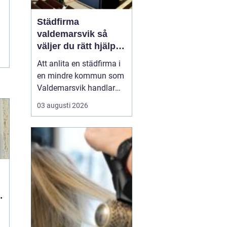
Städfirma
valdemarsvik så
väljer du rätt hjälp
för hem och företag
Att anlita en städfirma i
en mindre kommun som
Valdemarsvik handlar
om mer än bara rena
03 augusti 2026
golv och dammfria
hyllor. För många
familjer och företag är
städningen en pusselbit
som avgör hur vardagen
fungerar. En bra
städpartner frigör tid,
skapar ro i hu...