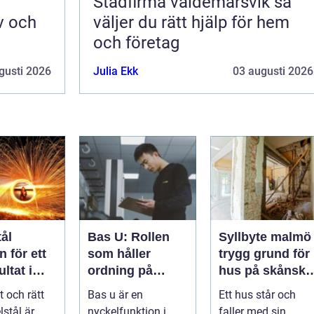
Städfirma valdemarsvik så
v och
väljer du rätt hjälp för hem
och företag
gusti 2026
Julia Ekk
03 augusti 2026
ål
Bas U: Rollen
Syllbyte malmö
 för ett
som håller
trygg grund för
ltat i
ordning på
hus på skånsk
g
arbetsmiljön i
mark
t och rätt
Bas u är en
Ett hus står och
byggprojekt
lstål är
nyckelfunktion i
faller med sin