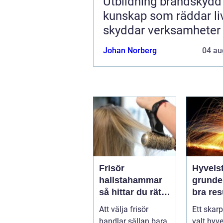
Utbildning brandskydd
kunskap som räddar li
skyddar verksamheter
Johan Norberg
04 au
Frisör
Hyvelst
hallstahammar
grunden
så hittar du rätt
bra resu
salong för stil,
hyvlin
Att välja frisör
Ett skarp
kvalitet och
handlar sällan bara
valt hyve