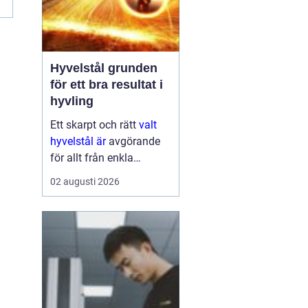
Hyvelstål grunden
för ett bra resultat i
hyvling
Ett skarpt och rätt
valt
hyvelstål är
avgörande
för allt från enkla
hobbyprojekt i
02 augusti 2026
verkstaden till
kontinuerlig produktion i
sågverk och hyvlerier.
Ytan på virket,
maskinens effektivitet
och s...