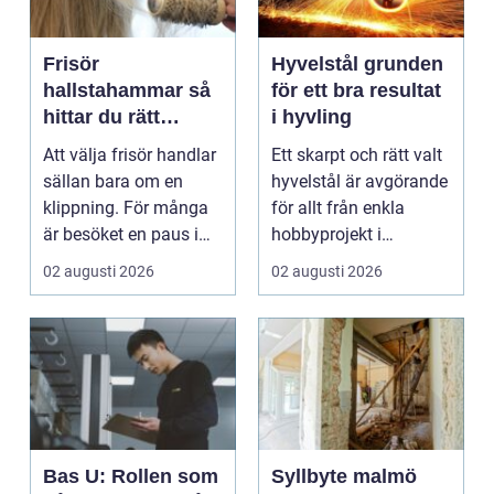
Frisör
Hyvelstål grunden
hallstahammar så
för ett bra resultat
hittar du rätt
i hyvling
salong för stil,
Att välja frisör handlar
Ett skarpt och rätt valt
kvalitet och känsla
sällan bara om en
hyvelstål är avgörande
klippning. För många
för allt från enkla
är besöket en paus i
hobbyprojekt i
vardagen, ett s...
verkstaden till k...
02 augusti 2026
02 augusti 2026
Bas U: Rollen som
Syllbyte malmö