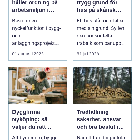
håller ordning på
trygg grund för
arbetsmiljön i
hus på skånsk
byggprojekt
mark
Bas u är en
Ett hus står och faller
nyckelfunktion i bygg-
med sin grund. Syllen
och
den horisontella
anläggningsprojekt,
träbalk som bär upp
med ansvar för att
väggarna mot pla...
01 augusti 2026
31 juli 2026
arbetsm...
Byggfirma
Trädfällning
Nyköping: så
säkerhet, ansvar
väljer du rätt
och bra beslut i
partner för ditt
trädgården
Att bygga om, bygga
När ett träd börjar luta