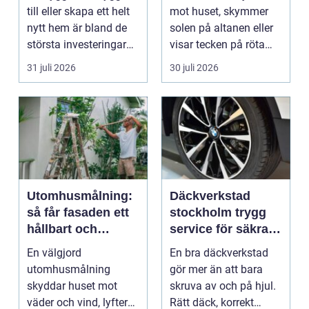
projekt
till eller skapa ett helt
mot huset, skymmer
nytt hem är bland de
solen på altanen eller
största investeringar
visar tecken på röta
m...
uppstår ofta...
31 juli 2026
30 juli 2026
Utomhusmålning:
Däckverkstad
så får fasaden ett
stockholm trygg
hållbart och
service för säkra
vackert resultat
mil året runt
En välgjord
En bra däckverkstad
utomhusmålning
gör mer än att bara
skyddar huset mot
skruva av och på hjul.
väder och vind, lyfter
Rätt däck, korrekt