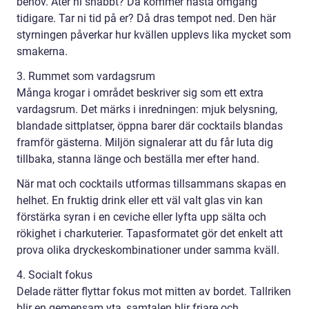
behov. Äter ni snabbt? Då kommer nästa omgång
tidigare. Tar ni tid på er? Då dras tempot ned. Den här
styrningen påverkar hur kvällen upplevs lika mycket som
smakerna.
3. Rummet som vardagsrum
Många krogar i området beskriver sig som ett extra
vardagsrum. Det märks i inredningen: mjuk belysning,
blandade sittplatser, öppna barer där cocktails blandas
framför gästerna. Miljön signalerar att du får luta dig
tillbaka, stanna länge och beställa mer efter hand.
När mat och cocktails utformas tillsammans skapas en
helhet. En fruktig drink eller ett väl valt glas vin kan
förstärka syran i en ceviche eller lyfta upp sälta och
rökighet i charkuterier. Tapasformatet gör det enkelt att
prova olika dryckeskombinationer under samma kväll.
4. Socialt fokus
Delade rätter flyttar fokus mot mitten av bordet. Tallriken
blir en gemensam yta, samtalen blir friare och