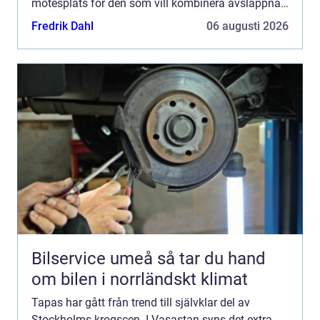
mötesplats för den som vill kombinera avslappnad
stämning med genomtänkt mat. Här möts
Fredrik Dahl
06 augusti 2026
kvarterskrogskänsla...
Bilservice umeå så tar du hand
om bilen i norrländskt klimat
Tapas har gått från trend till självklar del av
Stockholms krogscen. I Vasastan syns det extra