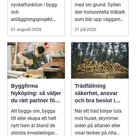
nyckelfunktion i bygg-
med sin grund. Syllen
och
den horisontella träbalk
anläggningsprojekt,
som bär upp väggarna
med ansvar för att
mot pla...
01 augusti 2026
31 juli 2026
arbetsm...
Byggfirma
Trädfällning
Nyköping: så väljer
säkerhet, ansvar
du rätt partner för
och bra beslut i
ditt projekt
trädgården
Att bygga om, bygga
När ett träd börjar luta
till eller skapa ett helt
mot huset, skymmer
nytt hem är bland de
solen på altanen eller
största investeringar
visar tecken på röta