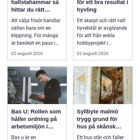
hallstahammar så
för ett bra resultat i
hittar du rätt
hyvling
salong för stil,
Att välja frisör handlar
Ett skarpt och rätt valt
kvalitet och känsla
sällan bara om en
hyvelstål är avgörande
klippning. För många
för allt från enkla
är besöket en paus i
hobbyprojekt i
vardagen, ett s...
verkstaden till k...
02 augusti 2026
02 augusti 2026
Bas U: Rollen som
Syllbyte malmö
håller ordning på
trygg grund för
arbetsmiljön i
hus på skånsk
byggprojekt
mark
Bas u är en
Ett hus står och faller