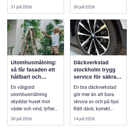
m...
uppstår ofta...
31 juli 2026
30 juli 2026
Utomhusmålning:
Däckverkstad
så får fasaden ett
stockholm trygg
hållbart och
service för säkra
vackert resultat
mil året runt
En välgjord
En bra däckverkstad
utomhusmålning
gör mer än att bara
skyddar huset mot
skruva av och på hjul.
väder och vind, lyfter
Rätt däck, korrekt
helhetsintrycket...
montering och rege...
30 juli 2026
14 juli 2026