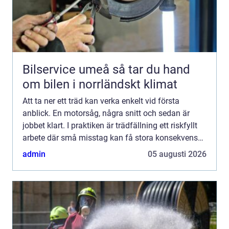
Bilservice umeå så tar du hand
om bilen i norrländskt klimat
Att ta ner ett träd kan verka enkelt vid första
anblick. En motorsåg, några snitt och sedan är
jobbet klart. I praktiken är trädfällning ett riskfyllt
arbete där små misstag kan få stora konsekvenser
särskilt i villakvarter, vid sommarstugor och i tä...
admin
05 augusti 2026