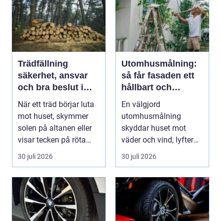
Trädfällning
Utomhusmålning:
säkerhet, ansvar
så får fasaden ett
och bra beslut i
hållbart och
trädgården
vackert resultat
När ett träd börjar luta
En välgjord
mot huset, skymmer
utomhusmålning
solen på altanen eller
skyddar huset mot
visar tecken på röta
väder och vind, lyfter
uppstår ofta...
helhetsintrycket...
30 juli 2026
30 juli 2026