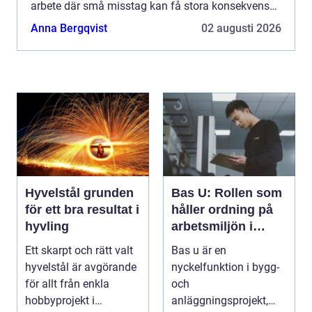
arbete där små misstag kan få stora konsekvenser
särskilt i villakvarter, vid sommarstugor och i tä...
Anna Bergqvist
02 augusti 2026
Hyvelstål grunden
Bas U: Rollen som
för ett bra resultat i
håller ordning på
hyvling
arbetsmiljön i
byggprojekt
Ett skarpt och rätt valt
Bas u är en
hyvelstål är avgörande
nyckelfunktion i bygg-
för allt från enkla
och
hobbyprojekt i
anläggningsprojekt,