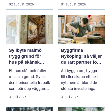
verkstaden till k...
med ansvar för att
02 augusti 2026
01 augusti 2026
arbetsm...
Syllbyte malmö
Byggfirma
trygg grund för
Nyköping: så väljer
hus på skånsk
du rätt partner för
mark
ditt projekt
Ett hus står och faller
Att bygga om, bygga
med sin grund. Syllen
till eller skapa ett helt
den horisontella träbalk
nytt hem är bland de
som bär upp väggarna
största investeringar
mot pla...
m...
31 juli 2026
31 juli 2026