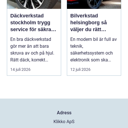
Däckverkstad
Bilverkstad
stockholm trygg
helsingborg så
service för säkra
väljer du rätt
mil året runt
service för din bil
En bra däckverkstad
En modern bil är full av
gör mer än att bara
teknik,
skruva av och på hjul.
säkerhetssystem och
Rätt däck, korrekt
elektronik som ska
montering och rege...
fungera tillsammans
14 juli 2026
12 juli 2026
varje da...
Adress