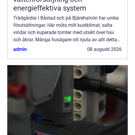
energieffektiva system
Trädgårdar i Båstad och på Bjärehalvön har unika
förutsättningar. Här möts milt kustklimat, salta
vindar och kuperade tomter med utsikt över hav
och åkrar. Många husägare vill njuta av allt detta
utan att lägga all ledig tid på ogräs, beskärning
admin
08 augusti 2026
och ...