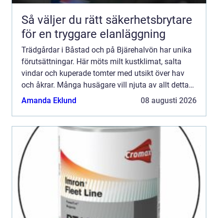
Så väljer du rätt säkerhetsbrytare
för en tryggare elanläggning
Trädgårdar i Båstad och på Bjärehalvön har unika
förutsättningar. Här möts milt kustklimat, salta
vindar och kuperade tomter med utsikt över hav
och åkrar. Många husägare vill njuta av allt detta
utan att lägga all ledig tid på ogräs, beskärning
Amanda Eklund
08 augusti 2026
och ...