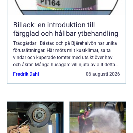
Billack: en introduktion till
färgglad och hållbar ytbehandling
Trädgårdar i Båstad och på Bjärehalvön har unika
förutsättningar. Här möts milt kustklimat, salta
vindar och kuperade tomter med utsikt över hav
och åkrar. Många husägare vill njuta av allt detta
utan att lägga all ledig tid på ogräs, beskärning
Fredrik Dahl
06 augusti 2026
och ...