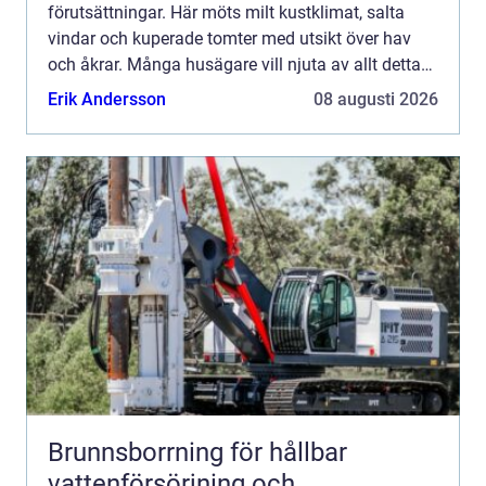
förutsättningar. Här möts milt kustklimat, salta
vindar och kuperade tomter med utsikt över hav
och åkrar. Många husägare vill njuta av allt detta
utan att lägga all ledig tid på ogräs, beskärning
Erik Andersson
08 augusti 2026
och ...
Brunnsborrning för hållbar
vattenförsörjning och