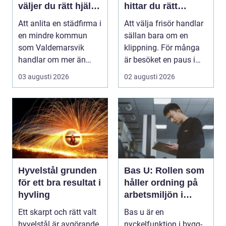
väljer du rätt hjälp
hittar du rätt
för hem och
salong för stil,
Att anlita en städfirma i
Att välja frisör handlar
företag
kvalitet och känsla
en mindre kommun
sällan bara om en
som Valdemarsvik
klippning. För många
handlar om mer än
är besöket en paus i
bara rena golv och
vardagen, ett s...
03 augusti 2026
02 augusti 2026
dam...
Hyvelstål grunden
Bas U: Rollen som
för ett bra resultat i
håller ordning på
hyvling
arbetsmiljön i
byggprojekt
Ett skarpt och rätt valt
Bas u är en
hyvelstål är avgörande
nyckelfunktion i bygg-