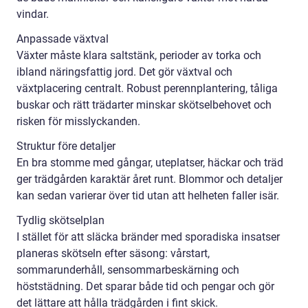
vindar.
Anpassade växtval
Växter måste klara saltstänk, perioder av torka och
ibland näringsfattig jord. Det gör växtval och
växtplacering centralt. Robust perennplantering, tåliga
buskar och rätt trädarter minskar skötselbehovet och
risken för misslyckanden.
Struktur före detaljer
En bra stomme med gångar, uteplatser, häckar och träd
ger trädgården karaktär året runt. Blommor och detaljer
kan sedan varierar över tid utan att helheten faller isär.
Tydlig skötselplan
I stället för att släcka bränder med sporadiska insatser
planeras skötseln efter säsong: vårstart,
sommarunderhåll, sensommarbeskärning och
höststädning. Det sparar både tid och pengar och gör
det lättare att hålla trädgården i fint skick.