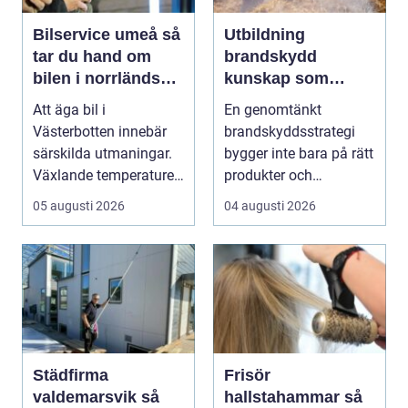
Bilservice umeå så
Utbildning
tar du hand om
brandskydd
bilen i norrländskt
kunskap som
klimat
räddar liv och
Att äga bil i
En genomtänkt
skyddar
Västerbotten innebär
brandskyddsstrategi
verksamheter
särskilda utmaningar.
bygger inte bara på rätt
Växlande temperaturer,
produkter och
vägsalt, grus, snösl...
installationer. Den
05 augusti 2026
04 augusti 2026
bygger ...
Städfirma
Frisör
valdemarsvik så
hallstahammar så