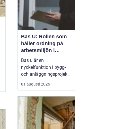
Bas U: Rollen som
håller ordning på
arbetsmiljön i
byggprojekt
Bas u är en
nyckelfunktion i bygg-
och anläggningsprojekt,
med ansvar för att
01 augusti 2026
arbetsmiljöarbetet
fungerar i det praktiska
utförandet. Genom att
samordna entreprenörer,
hålla arbetsmiljöplanen
levande och s&aum...