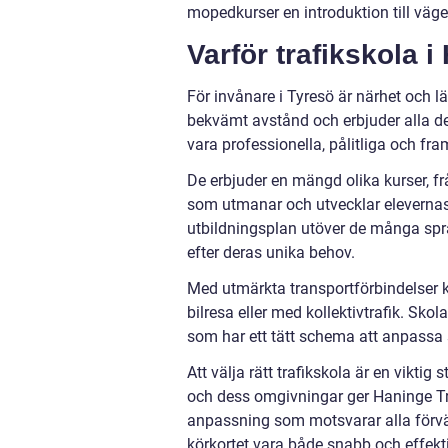
mopedkurser en introduktion till väge
Varför trafikskola i
För invånare i Tyresö är närhet och l
bekvämt avstånd och erbjuder alla des
vara professionella, pålitliga och fra
De erbjuder en mängd olika kurser, från
som utmanar och utvecklar elevernas 
utbildningsplan utöver de många spr
efter deras unika behov.
Med utmärkta transportförbindelser k
bilresa eller med kollektivtrafik. Skola
som har ett tätt schema att anpassa s
Att välja rätt trafikskola är en viktig
och dess omgivningar ger Haninge Tra
anpassning som motsvarar alla förvänt
körkortet vara både snabb och effekti