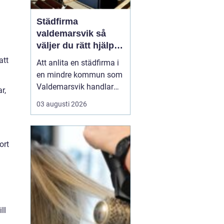
Städfirma
valdemarsvik så
väljer du rätt hjälp
för hem och företag
att
Att anlita en städfirma i
en mindre kommun som
Valdemarsvik handlar
r,
om mer än bara rena
03 augusti 2026
golv och dammfria
hyllor. För många
familjer och företag är
ort
städningen en pusselbit
som avgör hur vardagen
fungerar. En bra
städpartner frigör tid,
skapar ro i hu...
ll