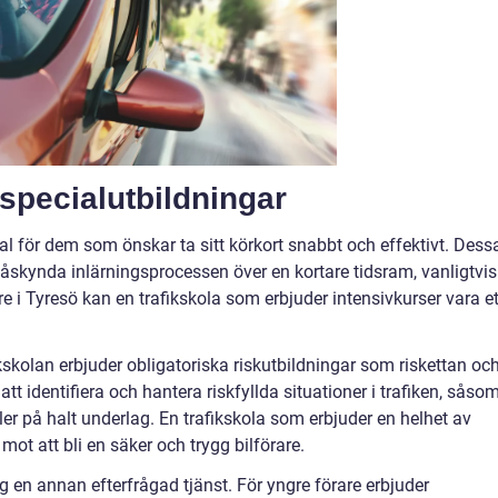
specialutbildningar
 val för dem som önskar ta sitt körkort snabbt och effektivt. Dess
 påskynda inlärningsprocessen över en kortare tidsram, vanligtvis
re i Tyresö kan en trafikskola som erbjuder intensivkurser vara et
ikskolan erbjuder obligatoriska riskutbildningar som riskettan oc
t identifiera och hantera riskfyllda situationer i trafiken, såso
ler på halt underlag. En trafikskola som erbjuder en helhet av
ot att bli en säker och trygg bilförare.
 en annan efterfrågad tjänst. För yngre förare erbjuder