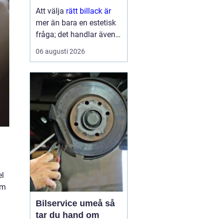
ytbehandling
Att välja
rätt billack är
mer än bara en estetisk
fråga; det handlar även
om funktion och
06 augusti 2026
hållbarhet. Bilens lack är
del av dess identitet,
skyddar karos...
el
om
Bilservice umeå så
tar du hand om