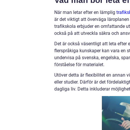
Vad man bör leta eft
När man letar efter en lämplig
trafik
är det viktigt att överväga läroplanen
trafikskola erbjuder en omfattande u
också på att utveckla säkra och ansva
Det är också väsentligt att leta efte
flerspråkiga kunskaper kan vara en st
undervisa på svenska, engelska, span
förståelse för materialet.
Utöver detta är flexibilitet en annan
eller studier. Därför är det fördelakt
dagliga liv. Detta inkluderar möjlighete