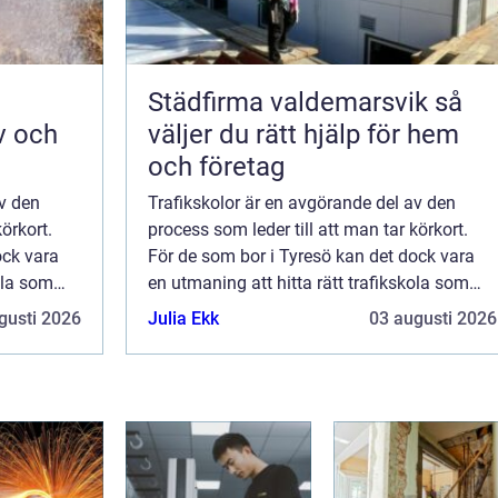
Städfirma valdemarsvik så
v och
väljer du rätt hjälp för hem
och företag
av den
Trafikskolor är en avgörande del av den
körkort.
process som leder till att man tar körkort.
ock vara
För de som bor i Tyresö kan det dock vara
ola som
en utmaning att hitta rätt trafikskola som
el kommer
passar deras behov. I denna artikel kommer
gusti 2026
Julia Ekk
03 augusti 2026
vi att u...