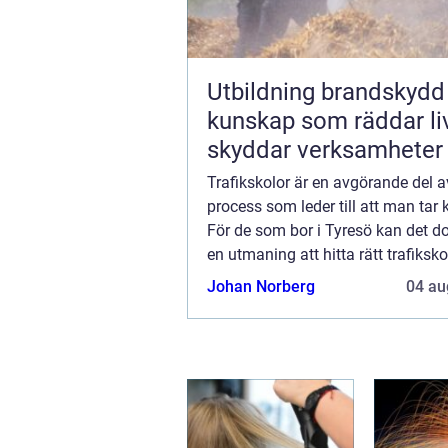
Utbildning brandskydd
kunskap som räddar li
skyddar verksamheter
Trafikskolor är en avgörande del 
process som leder till att man tar 
För de som bor i Tyresö kan det d
en utmaning att hitta rätt trafiksk
passar deras behov. I denna artik
Johan Norberg
04 au
vi att u...