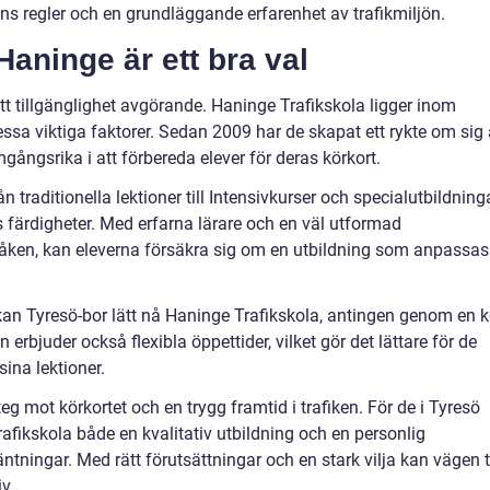
ns regler och en grundläggande erfarenhet av trafikmiljön.
 Haninge är ett bra val
ätt tillgänglighet avgörande. Haninge Trafikskola ligger inom
sa viktiga faktorer. Sedan 2009 har de skapat ett rykte om sig 
mgångsrika i att förbereda elever för deras körkort.
 traditionella lektioner till Intensivkurser och specialutbildninga
färdigheter. Med erfarna lärare och en väl utformad
åken, kan eleverna försäkra sig om en utbildning som anpassas
an Tyresö-bor lätt nå Haninge Trafikskola, antingen genom en k
n erbjuder också flexibla öppettider, vilket gör det lättare för de
ina lektioner.
 steg mot körkortet och en trygg framtid i trafiken. För de i Tyresö
fikskola både en kvalitativ utbildning och en personlig
ningar. Med rätt förutsättningar och en stark vilja kan vägen ti
v.