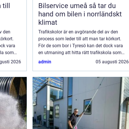
till
Bilservice umeå så tar du
hand om bilen i norrländskt
klimat
av den
Trafikskolor är en avgörande del av den
körkort.
process som leder till att man tar körkort.
ock vara
För de som bor i Tyresö kan det dock vara
ola som
en utmaning att hitta rätt trafikskola som
el kommer
passar deras behov. I denna artikel kommer
gusti 2026
admin
05 augusti 2026
vi att u...