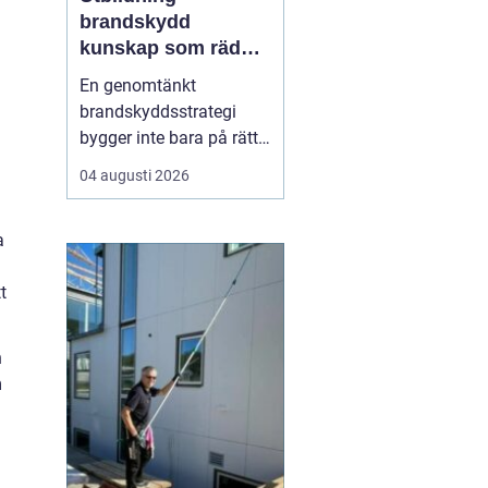
brandskydd
kunskap som räddar
liv och skyddar
En genomtänkt
verksamheter
brandskyddsstrategi
bygger inte bara på rätt
produkter och
04 augusti 2026
installationer. Den
bygger framför allt på
a
människor som vet vad
de gör. När ansvariga i
t
bygg- och
fastighetsbranschen får
rätt kunskap om
h
brandskydd minskar
m
risken för fel som ...