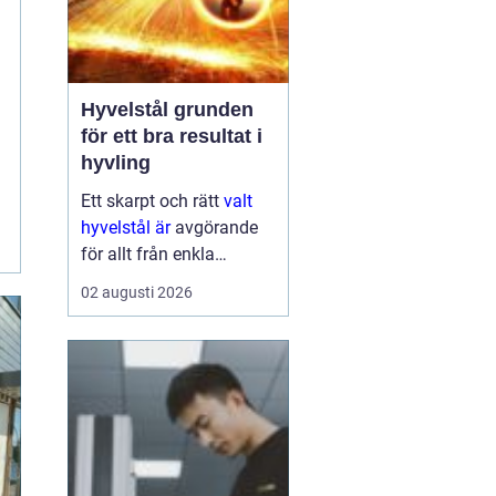
Hyvelstål grunden
för ett bra resultat i
hyvling
Ett skarpt och rätt
valt
hyvelstål är
avgörande
för allt från enkla
hobbyprojekt i
02 augusti 2026
verkstaden till
kontinuerlig produktion i
sågverk och hyvlerier.
Ytan på virket,
maskinens effektivitet
och s...