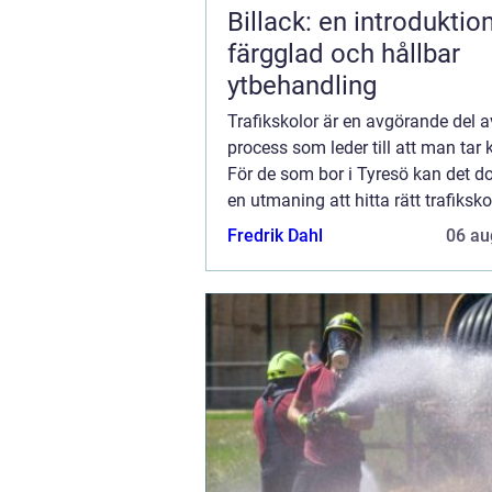
Billack: en introduktion 
färgglad och hållbar
ytbehandling
Trafikskolor är en avgörande del 
process som leder till att man tar 
För de som bor i Tyresö kan det d
en utmaning att hitta rätt trafiksk
passar deras behov. I denna artik
Fredrik Dahl
06 au
vi att u...