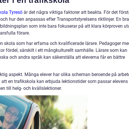
er i en trafikskola
skola Tyresö
är det några viktiga faktorer att beakta. För det förs
 och hur den anpassas efter Transportstyrelsens riktlinjer. En bra
tbildningsplan som inte bara fokuserar på att klara körproven ut
rsfulla förare.
r en skola som har erfarna och kvalificerade lärare. Pedagoger m
or fördel, särskilt i ett mångkulturellt samhälle. Lärare som kan
ska och andra språk kan säkerställa att eleverna får en bättre
 viktig aspekt. Många elever har olika scheman beroende på arbet
igt att en trafikskola kan erbjuda lektionstider som passar elevens
n till helg- och kvällslektioner.