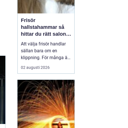
Frisör
hallstahammar så
hittar du rätt salong
för stil, kvalitet och
Att välja frisör handlar
känsla
sällan bara om en
klippning. För många är
besöket en paus i
02 augusti 2026
vardagen, ett sätt att
stärka självkänslan och
ibland ett viktigt
förberedande steg inför
ett stort ögonblick i livet.
I en mindre ort som
Hallstahammar blir valet
a...