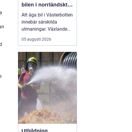
bilen i norrländskt
klimat
ta
Att äga bil i Västerbotten
innebär särskilda
an
utmaningar. Växlande
temperaturer, vägsalt,
05 augusti 2026
grus, snöslask och långa
ed
avstånd sliter hårt på
både lack, underrede och
teknik. Många bilägare
söker därför
efter...
e
Utbildning