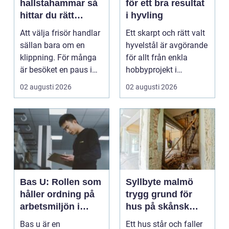
hallstahammar så
för ett bra resultat
hittar du rätt
i hyvling
salong för stil,
Att välja frisör handlar
Ett skarpt och rätt valt
kvalitet och känsla
sällan bara om en
hyvelstål är avgörande
klippning. För många
för allt från enkla
är besöket en paus i
hobbyprojekt i
vardagen, ett s...
verkstaden till k...
02 augusti 2026
02 augusti 2026
Bas U: Rollen som
Syllbyte malmö
håller ordning på
trygg grund för
arbetsmiljön i
hus på skånsk
byggprojekt
mark
Bas u är en
Ett hus står och faller