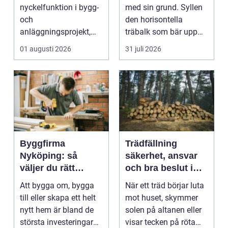
nyckelfunktion i bygg-
med sin grund. Syllen
och
den horisontella
anläggningsprojekt,
träbalk som bär upp
med ansvar för att
väggarna mot pla...
01 augusti 2026
31 juli 2026
arbetsm...
Byggfirma
Trädfällning
Nyköping: så
säkerhet, ansvar
väljer du rätt
och bra beslut i
partner för ditt
trädgården
Att bygga om, bygga
När ett träd börjar luta
projekt
till eller skapa ett helt
mot huset, skymmer
nytt hem är bland de
solen på altanen eller
största investeringar
visar tecken på röta