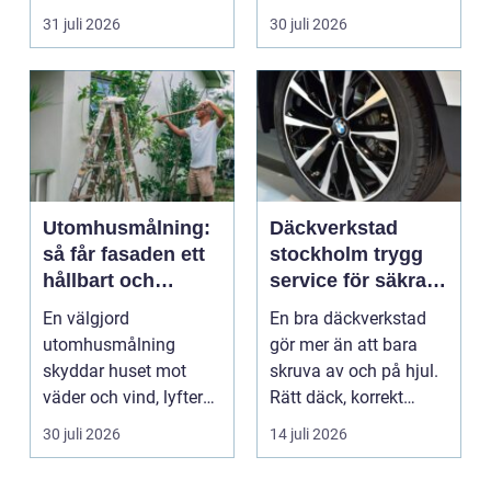
m...
uppstår ofta...
31 juli 2026
30 juli 2026
Utomhusmålning:
Däckverkstad
så får fasaden ett
stockholm trygg
hållbart och
service för säkra
vackert resultat
mil året runt
En välgjord
En bra däckverkstad
utomhusmålning
gör mer än att bara
skyddar huset mot
skruva av och på hjul.
väder och vind, lyfter
Rätt däck, korrekt
helhetsintrycket...
montering och rege...
30 juli 2026
14 juli 2026