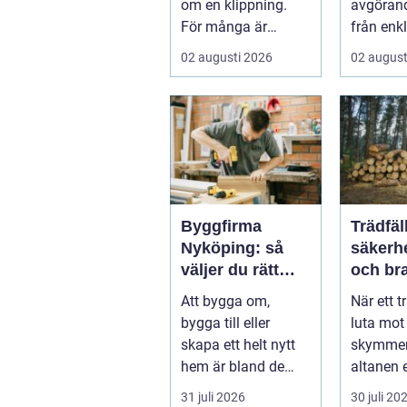
om en klippning.
avgörand
För många är
från enk
besöket en paus i
hobbypro
02 augusti 2026
02 august
vardagen, ett s...
verkstaden
Byggfirma
Trädfäl
Nyköping: så
säkerh
väljer du rätt
och bra
partner för ditt
trädgå
Att bygga om,
När ett t
projekt
bygga till eller
luta mot
skapa ett helt nytt
skymmer
hem är bland de
altanen e
största
tecken p
31 juli 2026
30 juli 20