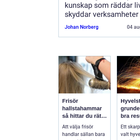
kunskap som räddar li
skyddar verksamheter
Johan Norberg
04 au
Frisör
Hyvelst
hallstahammar
grunden
så hittar du rätt
bra resu
salong för stil,
hyvlin
Att välja frisör
Ett skarp
kvalitet och
handlar sällan bara
valt hyve
känsla