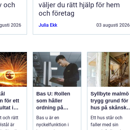
v och
väljer du rätt hjälp för hem
och företag
gusti 2026
Julia Ekk
03 augusti 2026
ål
Bas U: Rollen
Syllbyte malmö
 för ett
som håller
trygg grund för
ltat i
ordning på
hus på skånsk
g
arbetsmiljön i
mark
t och rätt
Bas u är en
Ett hus står och
byggprojekt
lstål är
nyckelfunktion i
faller med sin