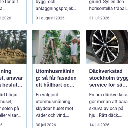
e för allt
bygg- och
grund. Syllen den
la
anläggningsprojekt,
horisontella träbalk
jekt i
med ansvar för att
som bär upp
i 2026
01 augusti 2026
31 juli 2026
 till k...
arbetsm...
väggarna mot pla..
lning
Utomhusmålnin
Däckverkstad
et, ansvar
g: så får fasaden
stockholm trygg
 beslut i
ett hållbart och
service för säkr
rden
vackert resultat
mil året runt
räd börjar
En välgjord
En bra däckverksta
 huset,
utomhusmålning
gör mer än att bara
 solen på
skyddar huset mot
skruva av och på
ller visar
väder och vind,
hjul. Rätt däck,
å röta
lyfter
korrekt montering
26
30 juli 2026
14 juli 2026