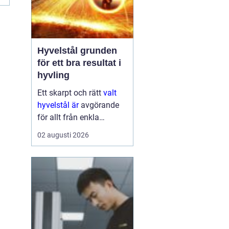
Hyvelstål grunden
för ett bra resultat i
hyvling
Ett skarpt och rätt
valt
hyvelstål är
avgörande
för allt från enkla
hobbyprojekt i
02 augusti 2026
verkstaden till
kontinuerlig produktion i
sågverk och hyvlerier.
Ytan på virket,
maskinens effektivitet
och s...