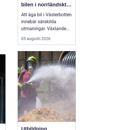
bilen i norrländskt
klimat
Att äga bil i Västerbotten
innebär särskilda
utmaningar. Växlande
temperaturer, vägsalt,
05 augusti 2026
grus, snöslask och långa
avstånd sliter hårt på
både lack, underrede och
teknik. Många bilägare
söker därför
efter...
Utbildning