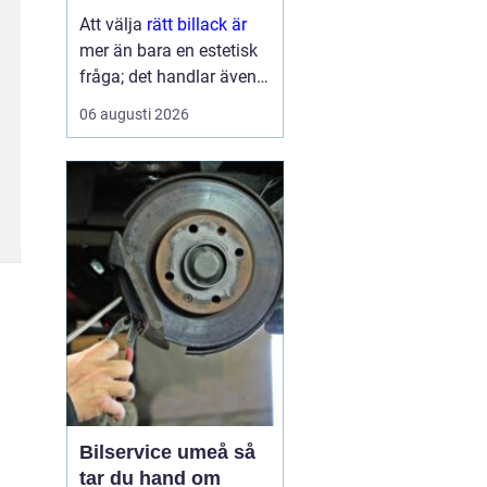
ytbehandling
Att välja
rätt billack är
mer än bara en estetisk
fråga; det handlar även
om funktion och
06 augusti 2026
hållbarhet. Bilens lack är
del av dess identitet,
skyddar karos...
Bilservice umeå så
tar du hand om