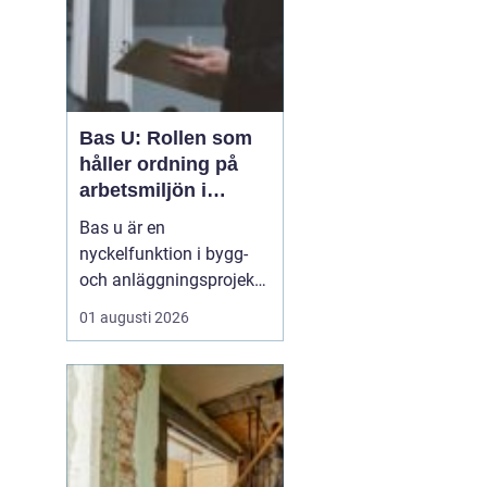
Bas U: Rollen som
håller ordning på
arbetsmiljön i
byggprojekt
Bas u är en
nyckelfunktion i bygg-
och anläggningsprojekt,
med ansvar för att
01 augusti 2026
arbetsmiljöarbetet
fungerar i det praktiska
utförandet. Genom att
samordna entreprenörer,
hålla arbetsmiljöplanen
levande och s&aum...