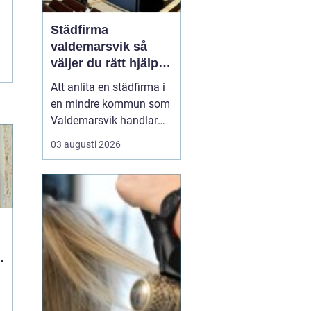
Städfirma
valdemarsvik så
väljer du rätt hjälp
för hem och företag
Att anlita en städfirma i
en mindre kommun som
Valdemarsvik handlar
om mer än bara rena
03 augusti 2026
golv och dammfria
hyllor. För många
familjer och företag är
städningen en pusselbit
som avgör hur vardagen
fungerar. En bra
städpartner frigör tid,
skapar ro i hu...