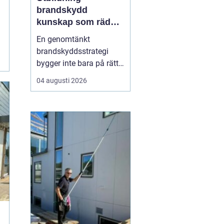
brandskydd
kunskap som räddar
liv och skyddar
En genomtänkt
verksamheter
brandskyddsstrategi
bygger inte bara på rätt
produkter och
04 augusti 2026
installationer. Den
bygger framför allt på
människor som vet vad
de gör. När ansvariga i
bygg- och
fastighetsbranschen får
rätt kunskap om
brandskydd minskar
risken för fel som ...