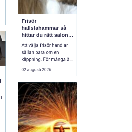
Frisör
.
hallstahammar så
hittar du rätt salong
för stil, kvalitet och
Att välja frisör handlar
känsla
sällan bara om en
klippning. För många är
besöket en paus i
02 augusti 2026
vardagen, ett sätt att
stärka självkänslan och
a
ibland ett viktigt
förberedande steg inför
d
ett stort ögonblick i livet.
I en mindre ort som
Hallstahammar blir valet
a...