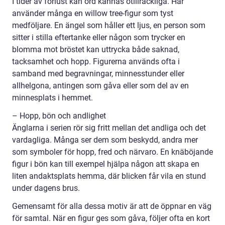
I tider av förlust kan ord kännas otillräckliga. Här
använder många en willow tree-figur som tyst
medföljare. En ängel som håller ett ljus, en person som
sitter i stilla eftertanke eller någon som trycker en
blomma mot bröstet kan uttrycka både saknad,
tacksamhet och hopp. Figurerna används ofta i
samband med begravningar, minnesstunder eller
allhelgona, antingen som gåva eller som del av en
minnesplats i hemmet.
– Hopp, bön och andlighet
Änglarna i serien rör sig fritt mellan det andliga och det
vardagliga. Många ser dem som beskydd, andra mer
som symboler för hopp, fred och närvaro. En knäböjande
figur i bön kan till exempel hjälpa någon att skapa en
liten andaktsplats hemma, där blicken får vila en stund
under dagens brus.
Gemensamt för alla dessa motiv är att de öppnar en väg
för samtal. När en figur ges som gåva, följer ofta en kort