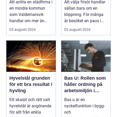
Att anlita en städfirma i
Att välja frisör handlar
företag
kvalitet och känsla
en mindre kommun
sällan bara om en
som Valdemarsvik
klippning. För många
handlar om mer än
är besöket en paus i
bara rena golv och
vardagen, ett s...
03 augusti 2026
02 augusti 2026
dam...
Hyvelstål grunden
Bas U: Rollen som
för ett bra resultat i
håller ordning på
hyvling
arbetsmiljön i
byggprojekt
Ett skarpt och rätt valt
Bas u är en
hyvelstål är avgörande
nyckelfunktion i bygg-
för allt från enkla
och