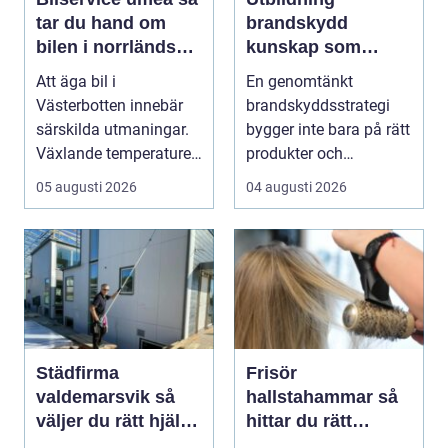
tar du hand om
brandskydd
bilen i norrländskt
kunskap som
klimat
räddar liv och
Att äga bil i
En genomtänkt
skyddar
Västerbotten innebär
brandskyddsstrategi
verksamheter
särskilda utmaningar.
bygger inte bara på rätt
Växlande temperaturer,
produkter och
vägsalt, grus, snösl...
installationer. Den
05 augusti 2026
04 augusti 2026
bygger ...
Städfirma
Frisör
valdemarsvik så
hallstahammar så
väljer du rätt hjälp
hittar du rätt
för hem och
salong för stil,