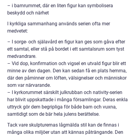
– i barnrummet, där en liten figur kan symbolisera
beskydd och närhet
I kyrkliga sammanhang används serien ofta mer
medvetet:
– I sorge- och själavård en figur kan ges som gåva efter
ett samtal, eller stå på bordet i ett samtalsrum som tyst
medvandrare.
– Vid dop, konfirmation och vigsel en utvald figur blir ett
minne av den dagen. Den kan sedan få en plats hemma,
där den påminner om löften, välsignelser och människor
som var närvarande.
– I kyrkorummet särskilt julkrubban och nativity-serien
har blivit uppskattade i många församlingar. Deras enkla
uttryck gör dem begripliga för både barn och vuxna,
samtidigt som de bär hela julens berättelse.
Tack vare skulpturernas lågmälda stil kan de finnas i
många olika miljöer utan att kännas påträngande. Den