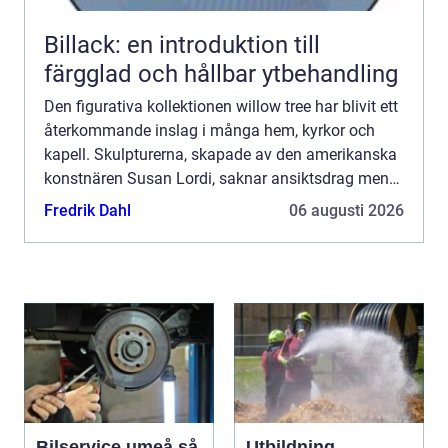
Billack: en introduktion till
färgglad och hållbar ytbehandling
Den figurativa kollektionen willow tree har blivit ett
återkommande inslag i många hem, kyrkor och
kapell. Skulpturerna, skapade av den amerikanska
konstnären Susan Lordi, saknar ansiktsdrag men
upplevs ändå djupt personliga. Hemligheten ligger
Fredrik Dahl
06 augusti 2026
i kro...
Bilservice umeå så
Utbildning