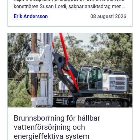
konstnären Susan Lordi, saknar ansiktsdrag men
upplevs ändå djupt personliga. Hemligheten ligger
Erik Andersson
08 augusti 2026
i kro...
Brunnsborrning för hållbar
vattenförsörjning och
energieffektiva system