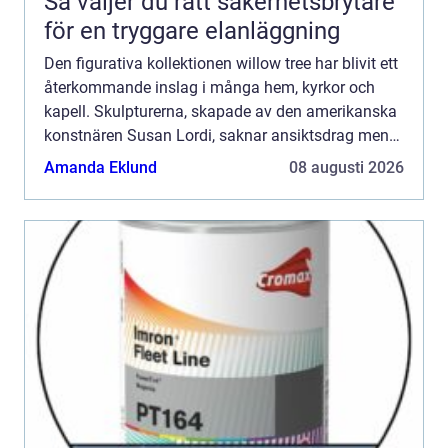
Så väljer du rätt säkerhetsbrytare
för en tryggare elanläggning
Den figurativa kollektionen willow tree har blivit ett
återkommande inslag i många hem, kyrkor och
kapell. Skulpturerna, skapade av den amerikanska
konstnären Susan Lordi, saknar ansiktsdrag men
upplevs ändå djupt personliga. Hemligheten ligger
Amanda Eklund
08 augusti 2026
i kro...