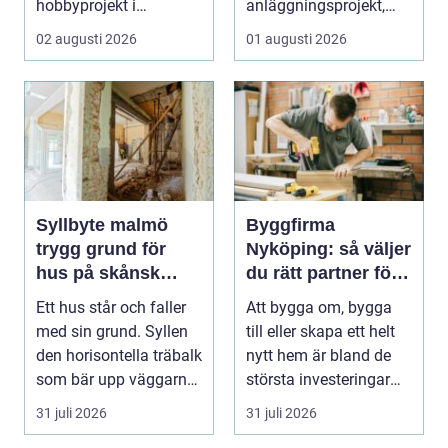
hobbyprojekt i
anläggningsprojekt,
verkstaden till k...
med ansvar för att
02 augusti 2026
01 augusti 2026
arbetsm...
Syllbyte malmö
Byggfirma
trygg grund för
Nyköping: så väljer
hus på skånsk
du rätt partner för
mark
ditt projekt
Ett hus står och faller
Att bygga om, bygga
med sin grund. Syllen
till eller skapa ett helt
den horisontella träbalk
nytt hem är bland de
som bär upp väggarna
största investeringar
mot pla...
m...
31 juli 2026
31 juli 2026