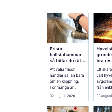
Frisör
Hyvelst
hallstahammar
grunden
så hittar du rätt
bra resu
salong för stil,
hyvlin
Att välja frisör
Ett skarp
kvalitet och
handlar sällan bara
valt hyve
känsla
om en klippning.
avgörand
För många är
från enk
besöket en paus i
hobbypro
02 augusti 2026
02 august
vardagen, ett s...
verkstaden