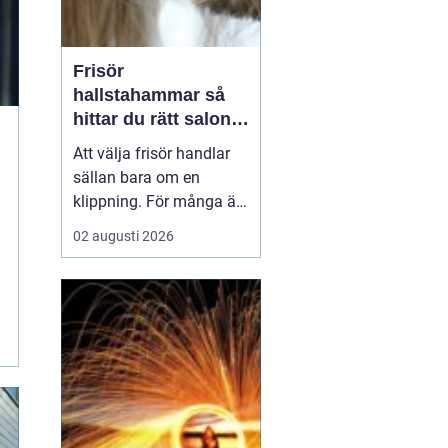
Frisör
hallstahammar så
hittar du rätt salong
för stil, kvalitet och
Att välja frisör handlar
känsla
sällan bara om en
klippning. För många är
besöket en paus i
02 augusti 2026
vardagen, ett sätt att
stärka självkänslan och
ibland ett viktigt
förberedande steg inför
ett stort ögonblick i livet.
I en mindre ort som
Hallstahammar blir valet
a...