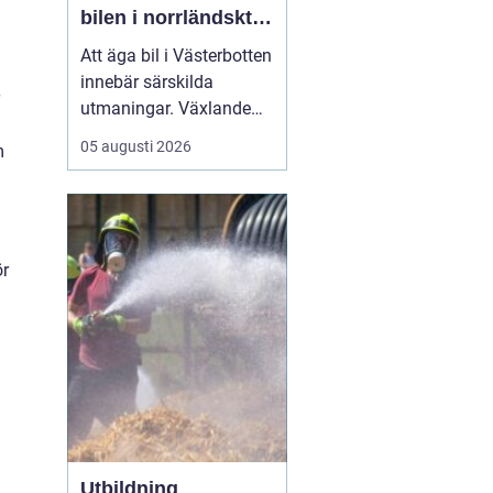
bilen i norrländskt
klimat
Att äga bil i Västerbotten
innebär särskilda
utmaningar. Växlande
temperaturer, vägsalt,
05 augusti 2026
m
grus, snöslask och långa
avstånd sliter hårt på
både lack, underrede och
teknik. Många bilägare
söker därför
efter...
ör
Utbildning