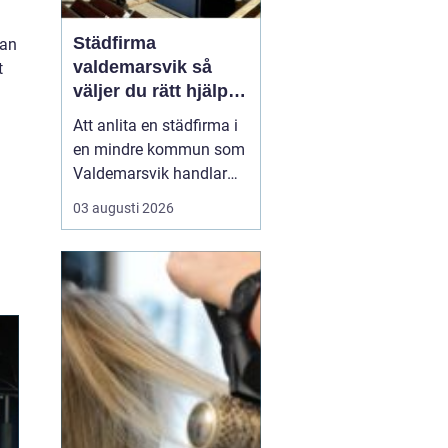
Städfirma
kan
valdemarsvik så
t
väljer du rätt hjälp
för hem och företag
Att anlita en städfirma i
en mindre kommun som
Valdemarsvik handlar
om mer än bara rena
03 augusti 2026
golv och dammfria
hyllor. För många
familjer och företag är
städningen en pusselbit
som avgör hur vardagen
fungerar. En bra
städpartner frigör tid,
skapar ro i hu...