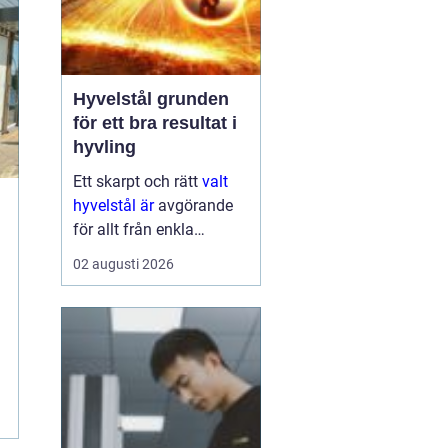
Hyvelstål grunden
för ett bra resultat i
hyvling
Ett skarpt och rätt
valt
hyvelstål är
avgörande
för allt från enkla
hobbyprojekt i
02 augusti 2026
verkstaden till
kontinuerlig produktion i
sågverk och hyvlerier.
Ytan på virket,
maskinens effektivitet
och s...