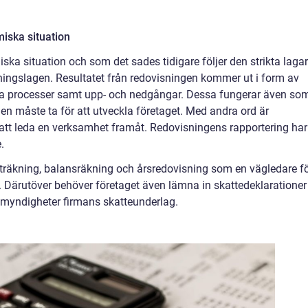
iska situation
ka situation och som det sades tidigare följer den strikta lagar
ingslagen. Resultatet från redovisningen kommer ut i form av
ska processer samt upp- och nedgångar. Dessa fungerar även so
en måste ta för att utveckla företaget. Med andra ord är
att leda en verksamhet framåt. Redovisningens rapportering har
e.
taträkning, balansräkning och årsredovisning som en vägledare f
r. Därutöver behöver företaget även lämna in skattedeklarationer
temyndigheter firmans skatteunderlag.