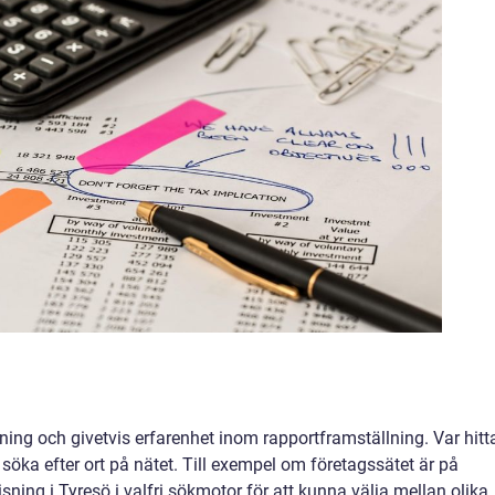
?
ing och givetvis erfarenhet inom rapportframställning. Var hitt
 söka efter ort på nätet. Till exempel om företagssätet är på
visning i Tyresö i valfri sökmotor för att kunna välja mellan olika