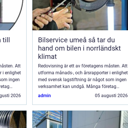
till
Bilservice umeå så tar du
hand om bilen i norrländskt
klimat
måsten. Att
Redovisning är ett av företagens måsten. Att
 i enlighet
utforma månads-, och årsrapporter i enlighet
 som ingen
med svensk lagstiftning är något som ingen
retag
verksamhet kan undgå. Många företag
väljer att anstä...
gusti 2026
admin
05 augusti 2026