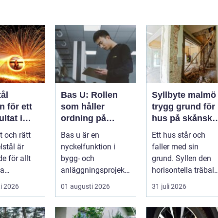
ål
Bas U: Rollen
Syllbyte malmö
 för ett
som håller
trygg grund för
ltat i
ordning på
hus på skånsk
g
arbetsmiljön i
mark
t och rätt
Bas u är en
Ett hus står och
byggprojekt
lstål är
nyckelfunktion i
faller med sin
e för allt
bygg- och
grund. Syllen den
la
anläggningsprojekt,
horisontella träbalk
jekt i
med ansvar för att
som bär upp
i 2026
01 augusti 2026
31 juli 2026
 till k...
arbetsm...
väggarna mot pla..