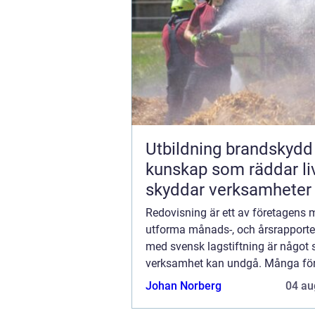
Utbildning brandskydd
kunskap som räddar li
skyddar verksamheter
Redovisning är ett av företagens 
utforma månads-, och årsrapporter
med svensk lagstiftning är något
verksamhet kan undgå. Många fö
väljer att anstä...
Johan Norberg
04 au