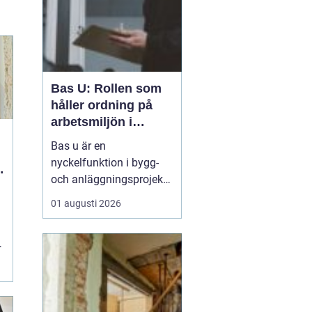
Bas U: Rollen som
håller ordning på
arbetsmiljön i
byggprojekt
Bas u är en
nyckelfunktion i bygg-
och anläggningsprojekt,
med ansvar för att
01 augusti 2026
arbetsmiljöarbetet
fungerar i det praktiska
utförandet. Genom att
samordna entreprenörer,
.
hålla arbetsmiljöplanen
levande och s&aum...