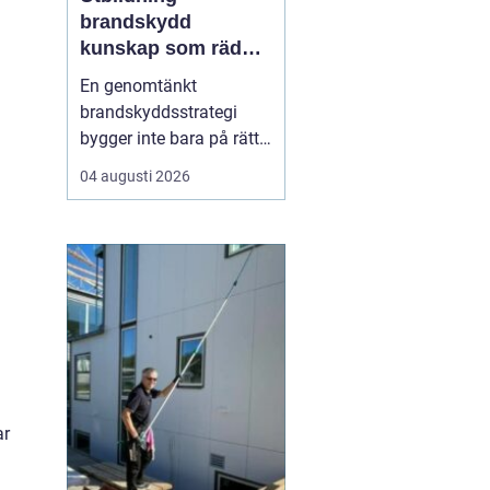
brandskydd
kunskap som räddar
liv och skyddar
En genomtänkt
verksamheter
brandskyddsstrategi
bygger inte bara på rätt
produkter och
04 augusti 2026
installationer. Den
bygger framför allt på
människor som vet vad
de gör. När ansvariga i
bygg- och
fastighetsbranschen får
rätt kunskap om
brandskydd minskar
risken för fel som ...
ar