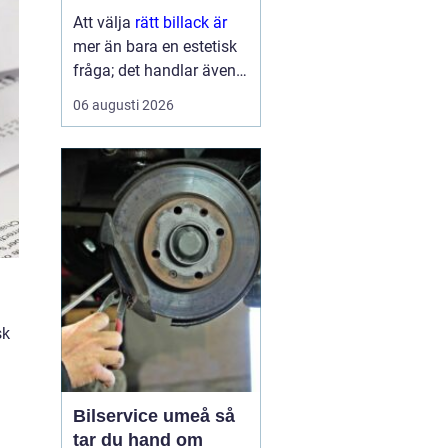
ytbehandling
Att välja
rätt billack är
mer än bara en estetisk
fråga; det handlar även
om funktion och
06 augusti 2026
hållbarhet. Bilens lack är
del av dess identitet,
skyddar karos...
sk
Bilservice umeå så
tar du hand om