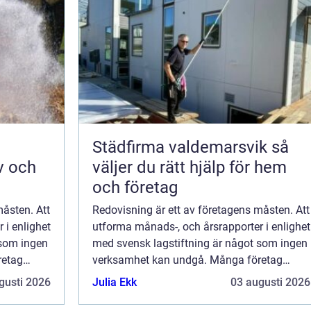
Städfirma valdemarsvik så
v och
väljer du rätt hjälp för hem
och företag
måsten. Att
Redovisning är ett av företagens måsten. Att
 i enlighet
utforma månads-, och årsrapporter i enlighet
 som ingen
med svensk lagstiftning är något som ingen
retag
verksamhet kan undgå. Många företag
väljer att anstä...
gusti 2026
Julia Ekk
03 augusti 2026