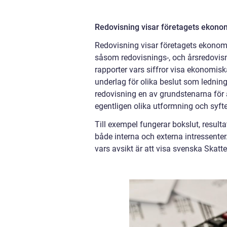
Redovisning visar företagets ekonom
Redovisning visar företagets ekonomis
såsom redovisnings-, och årsredovisn
rapporter vars siffror visa ekonomi
underlag för olika beslut som ledning
redovisning en av grundstenarna för 
egentligen olika utformning och syft
Till exempel fungerar bokslut, resul
både interna och externa intressente
vars avsikt är att visa svenska Skat