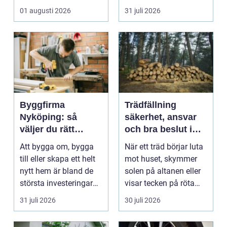
med ansvar för att
väggarna mot pla...
01 augusti 2026
31 juli 2026
arbetsm...
Byggfirma
Trädfällning
Nyköping: så
säkerhet, ansvar
väljer du rätt
och bra beslut i
partner för ditt
trädgården
Att bygga om, bygga
När ett träd börjar luta
projekt
till eller skapa ett helt
mot huset, skymmer
nytt hem är bland de
solen på altanen eller
största investeringar
visar tecken på röta
m...
uppstår ofta...
31 juli 2026
30 juli 2026