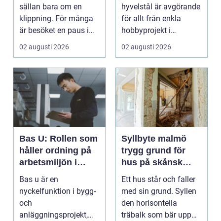
kvalitet och känsla
sällan bara om en
hyvelstål är avgörande
klippning. För många
för allt från enkla
är besöket en paus i
hobbyprojekt i
vardagen, ett s...
verkstaden till k...
02 augusti 2026
02 augusti 2026
Bas U: Rollen som
Syllbyte malmö
håller ordning på
trygg grund för
arbetsmiljön i
hus på skånsk
byggprojekt
mark
Bas u är en
Ett hus står och faller
nyckelfunktion i bygg-
med sin grund. Syllen
och
den horisontella
anläggningsprojekt,
träbalk som bär upp