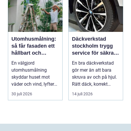
Utomhusmålning:
Däckverkstad
så får fasaden ett
stockholm trygg
hållbart och
service för säkra
vackert resultat
mil året runt
En välgjord
En bra däckverkstad
utomhusmålning
gör mer än att bara
skyddar huset mot
skruva av och på hjul.
väder och vind, lyfter
Rätt däck, korrekt
helhetsintrycket...
montering och rege...
30 juli 2026
14 juli 2026