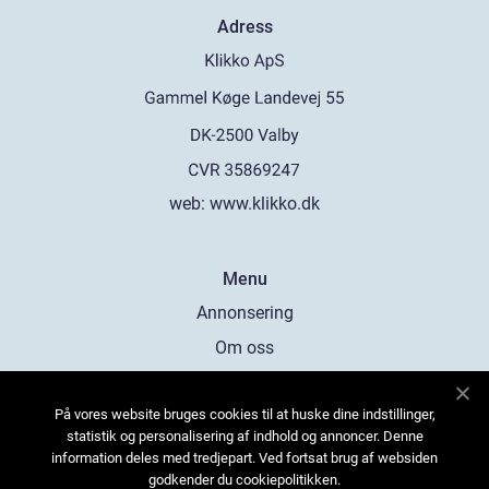
Adress
web:
www.klikko.dk
Menu
Annonsering
Om oss
Cookies
På vores website bruges cookies til at huske dine indstillinger,
Kontakta oss
statistik og personalisering af indhold og annoncer. Denne
Sitemap
information deles med tredjepart. Ved fortsat brug af websiden
godkender du cookiepolitikken.