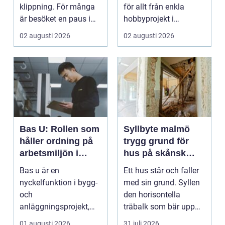
klippning. För många
för allt från enkla
är besöket en paus i
hobbyprojekt i
vardagen, ett s...
verkstaden till k...
02 augusti 2026
02 augusti 2026
Bas U: Rollen som
Syllbyte malmö
håller ordning på
trygg grund för
arbetsmiljön i
hus på skånsk
byggprojekt
mark
Bas u är en
Ett hus står och faller
nyckelfunktion i bygg-
med sin grund. Syllen
och
den horisontella
anläggningsprojekt,
träbalk som bär upp
med ansvar för att
väggarna mot pla...
01 augusti 2026
31 juli 2026