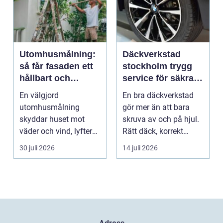
Utomhusmålning:
Däckverkstad
så får fasaden ett
stockholm trygg
hållbart och
service för säkra
vackert resultat
mil året runt
En välgjord
En bra däckverkstad
utomhusmålning
gör mer än att bara
skyddar huset mot
skruva av och på hjul.
väder och vind, lyfter
Rätt däck, korrekt
helhetsintrycket...
montering och rege...
30 juli 2026
14 juli 2026