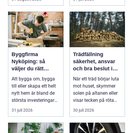
arbetsm...
Byggfirma
Trädfällning
Nyköping: så
säkerhet, ansvar
väljer du rätt
och bra beslut i
partner för ditt
trädgården
Att bygga om, bygga
När ett träd börjar luta
projekt
till eller skapa ett helt
mot huset, skymmer
nytt hem är bland de
solen på altanen eller
största investeringar
visar tecken på röta
m...
uppstår ofta...
31 juli 2026
30 juli 2026