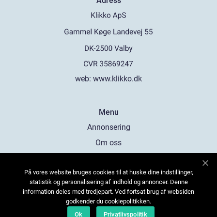
Adress
web:
www.klikko.dk
Menu
Annonsering
Om oss
Cookies
På vores website bruges cookies til at huske dine indstillinger,
Kontakta oss
statistik og personalisering af indhold og annoncer. Denne
Sitemap
information deles med tredjepart. Ved fortsat brug af websiden
godkender du cookiepolitikken.
Ok
Privatlivspolitik