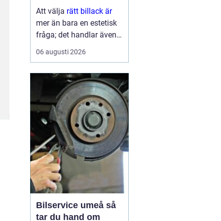
ytbehandling
Att välja
rätt billack är
mer än bara en estetisk
fråga; det handlar även
om funktion och
06 augusti 2026
hållbarhet. Bilens lack är
del av dess identitet,
skyddar karos...
Bilservice umeå så
tar du hand om