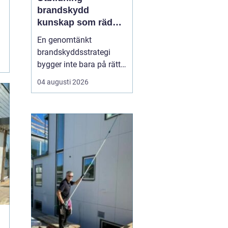
brandskydd
kunskap som räddar
liv och skyddar
En genomtänkt
verksamheter
brandskyddsstrategi
bygger inte bara på rätt
produkter och
04 augusti 2026
installationer. Den
bygger framför allt på
människor som vet vad
de gör. När ansvariga i
bygg- och
fastighetsbranschen får
rätt kunskap om
brandskydd minskar
risken för fel som ...