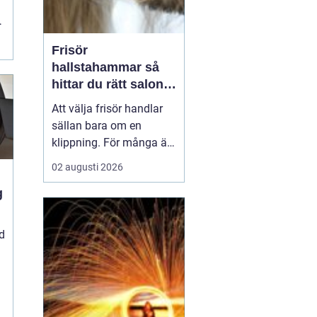
Frisör
.
hallstahammar så
hittar du rätt salong
för stil, kvalitet och
Att välja frisör handlar
känsla
sällan bara om en
klippning. För många är
besöket en paus i
02 augusti 2026
vardagen, ett sätt att
stärka självkänslan och
a
ibland ett viktigt
förberedande steg inför
d
ett stort ögonblick i livet.
I en mindre ort som
Hallstahammar blir valet
a...