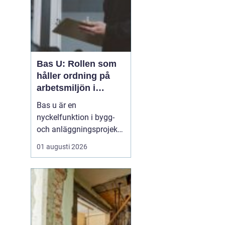
Bas U: Rollen som
håller ordning på
arbetsmiljön i
byggprojekt
Bas u är en
nyckelfunktion i bygg-
och anläggningsprojekt,
med ansvar för att
01 augusti 2026
arbetsmiljöarbetet
fungerar i det praktiska
utförandet. Genom att
samordna entreprenörer,
hålla arbetsmiljöplanen
levande och s&aum...