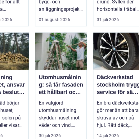
e för allt
bygg- och
grund. Syllen den
la
anläggningsprojekt,
horisontella träbalk
jekt i
med ansvar för att
som bär upp
i 2026
01 augusti 2026
31 juli 2026
 till k...
arbetsm...
väggarna mot pla..
lning
Utomhusmålnin
Däckverkstad
et, ansvar
g: så får fasaden
stockholm trygg
 beslut i
ett hållbart och
service för säkr
rden
vackert resultat
mil året runt
räd börjar
En välgjord
En bra däckverksta
 huset,
utomhusmålning
gör mer än att bara
 solen på
skyddar huset mot
skruva av och på
ller visar
väder och vind,
hjul. Rätt däck,
å röta
lyfter
korrekt montering
26
30 juli 2026
14 juli 2026