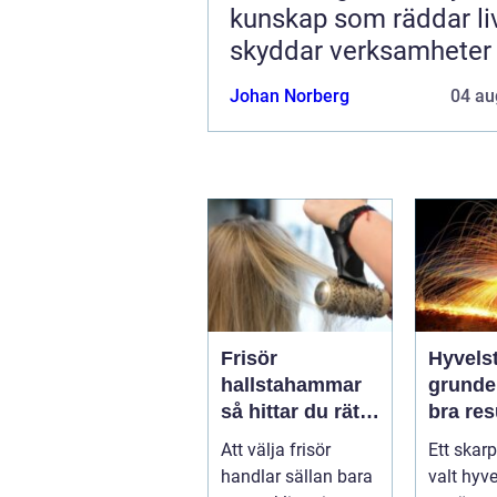
kunskap som räddar li
skyddar verksamheter
Johan Norberg
04 au
Frisör
Hyvelst
hallstahammar
grunden
så hittar du rätt
bra resu
salong för stil,
hyvlin
Att välja frisör
Ett skarp
kvalitet och
handlar sällan bara
valt hyve
känsla