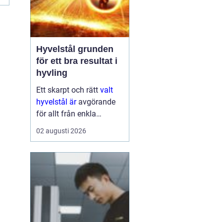
Hyvelstål grunden
för ett bra resultat i
hyvling
Ett skarpt och rätt
valt
hyvelstål är
avgörande
för allt från enkla
hobbyprojekt i
02 augusti 2026
verkstaden till
kontinuerlig produktion i
sågverk och hyvlerier.
Ytan på virket,
maskinens effektivitet
och s...