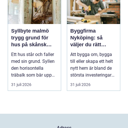
Syllbyte malmö
Byggfirma
trygg grund för
Nyköping: så
hus på skånsk
väljer du rätt
mark
partner för ditt
Ett hus står och faller
Att bygga om, bygga
projekt
med sin grund. Syllen
till eller skapa ett helt
den horisontella
nytt hem är bland de
träbalk som bär upp
största investeringar
väggarna mot pla...
m...
31 juli 2026
31 juli 2026
Adress