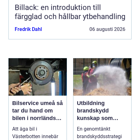
Billack: en introduktion till
färgglad och hållbar ytbehandling
Fredrik Dahl
06 augusti 2026
Bilservice umeå så
Utbildning
tar du hand om
brandskydd
bilen i norrländskt
kunskap som
klimat
räddar liv och
Att äga bil i
En genomtänkt
skyddar
Västerbotten innebär
brandskyddsstrategi