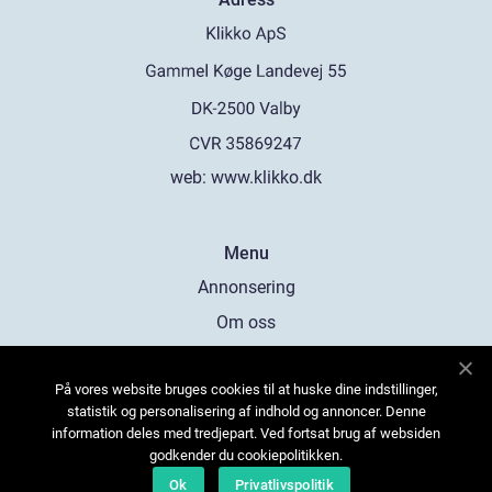
web:
www.klikko.dk
Menu
Annonsering
Om oss
Cookies
På vores website bruges cookies til at huske dine indstillinger,
Kontakta oss
statistik og personalisering af indhold og annoncer. Denne
Sitemap
information deles med tredjepart. Ved fortsat brug af websiden
godkender du cookiepolitikken.
Ok
Privatlivspolitik