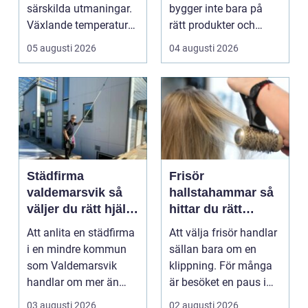
verksamheter
särskilda utmaningar.
bygger inte bara på
Växlande temperaturer,
rätt produkter och
vägsalt, grus, snösl...
installationer. Den
05 augusti 2026
04 augusti 2026
bygger ...
Städfirma
Frisör
valdemarsvik så
hallstahammar så
väljer du rätt hjälp
hittar du rätt
för hem och
salong för stil,
Att anlita en städfirma
Att välja frisör handlar
företag
kvalitet och känsla
i en mindre kommun
sällan bara om en
som Valdemarsvik
klippning. För många
handlar om mer än
är besöket en paus i
bara rena golv och
vardagen, ett s...
03 augusti 2026
02 augusti 2026