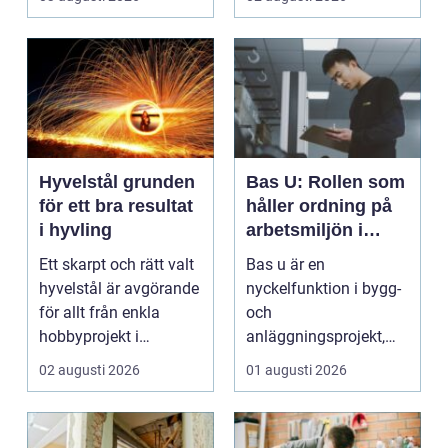
dam...
Hyvelstål grunden
Bas U: Rollen som
för ett bra resultat
håller ordning på
i hyvling
arbetsmiljön i
byggprojekt
Ett skarpt och rätt valt
Bas u är en
hyvelstål är avgörande
nyckelfunktion i bygg-
för allt från enkla
och
hobbyprojekt i
anläggningsprojekt,
verkstaden till k...
med ansvar för att
02 augusti 2026
01 augusti 2026
arbetsm...