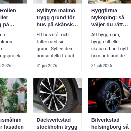
 Rollen
Syllbyte malmö
Byggfirma
ller
trygg grund för
Nyköping: så
g på
hus på skånsk
väljer du rätt
iljön i
mark
partner för ditt
 en
Ett hus står och
Att bygga om,
ojekt
projekt
nktion i
faller med sin
bygga till eller
h
grund. Syllen den
skapa ett helt nytt
ngsprojekt,
horisontella träbalk
hem är bland de
ar för att
som bär upp
största
i 2026
31 juli 2026
31 juli 2026
..
väggarna mot pla...
investeringar m...
usmålnin
Däckverkstad
Bilverkstad
år fasaden
stockholm trygg
helsingborg så