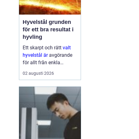
Hyvelstål grunden
för ett bra resultat i
hyvling
Ett skarpt och rätt
valt
hyvelstål är
avgörande
för allt från enkla
hobbyprojekt i
02 augusti 2026
verkstaden till
kontinuerlig produktion i
sågverk och hyvlerier.
Ytan på virket,
maskinens effektivitet
och s...