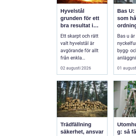
Hyvelstål
Bas U:
grunden för ett
som hå
bra resultat i
ordnin
hyvling
arbetsm
Ett skarpt och rätt
Bas u är
byggpr
valt hyvelstål är
nyckelfu
avgörande för allt
bygg- oc
från enkla
anläggni
hobbyprojekt i
med ansv
02 augusti 2026
01 august
verkstaden till k...
arbetsm.
Trädfällning
Utomh
säkerhet, ansvar
g: så f