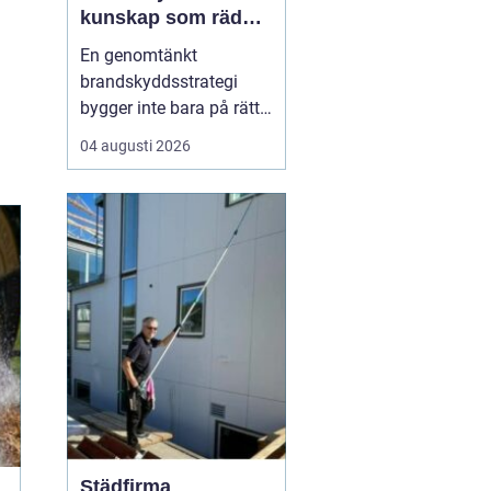
kunskap som räddar
liv och skyddar
En genomtänkt
verksamheter
brandskyddsstrategi
bygger inte bara på rätt
produkter och
04 augusti 2026
installationer. Den
bygger framför allt på
människor som vet vad
de gör. När ansvariga i
bygg- och
fastighetsbranschen får
rätt kunskap om
brandskydd minskar
risken för fel som ...
Städfirma