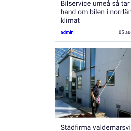
Bilservice umeå så tar du
hand om bilen i norrlä
klimat
admin
05 au
Städfirma valdemarsvik 