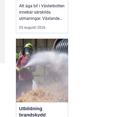
klimat
Att äga bil i Västerbotten
innebär särskilda
utmaningar. Växlande
temperaturer, vägsalt,
05 augusti 2026
grus, snöslask och långa
avstånd sliter hårt på
både lack, underrede och
teknik. Många bilägare
söker därför
efter...
Utbildning
brandskydd