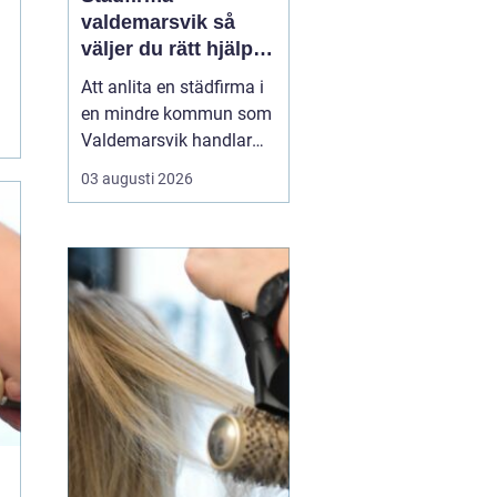
valdemarsvik så
väljer du rätt hjälp
för hem och företag
Att anlita en städfirma i
en mindre kommun som
Valdemarsvik handlar
om mer än bara rena
03 augusti 2026
golv och dammfria
hyllor. För många
familjer och företag är
städningen en pusselbit
som avgör hur vardagen
fungerar. En bra
städpartner frigör tid,
skapar ro i hu...