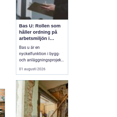
Bas U: Rollen som
håller ordning på
arbetsmiljön i
byggprojekt
Bas u är en
nyckelfunktion i bygg-
och anläggningsprojekt,
med ansvar för att
01 augusti 2026
arbetsmiljöarbetet
fungerar i det praktiska
utförandet. Genom att
samordna entreprenörer,
hålla arbetsmiljöplanen
levande och s&aum...