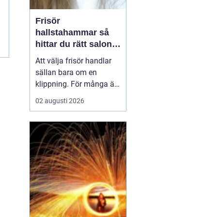
Frisör
hallstahammar så
hittar du rätt salong
för stil, kvalitet och
Att välja frisör handlar
känsla
sällan bara om en
klippning. För många är
besöket en paus i
02 augusti 2026
vardagen, ett sätt att
stärka självkänslan och
ibland ett viktigt
förberedande steg inför
ett stort ögonblick i livet.
I en mindre ort som
Hallstahammar blir valet
a...