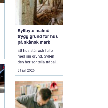
Syllbyte malmö
trygg grund för hus
på skånsk mark
Ett hus står och faller
med sin grund. Syllen
den horisontella träbalk
som bär upp väggarna
31 juli 2026
mot plattan eller
grunden är en av de
mest utsatta delarna i en
villa. I Malmö, med
fuktigt klimat, närhet till
havet och många hus