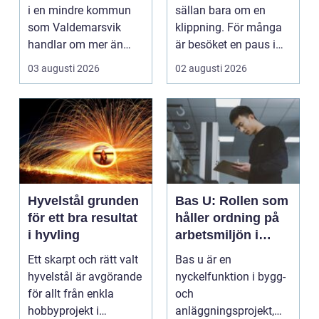
företag
kvalitet och känsla
i en mindre kommun
sällan bara om en
som Valdemarsvik
klippning. För många
handlar om mer än
är besöket en paus i
bara rena golv och
vardagen, ett s...
03 augusti 2026
02 augusti 2026
dam...
Hyvelstål grunden
Bas U: Rollen som
för ett bra resultat
håller ordning på
i hyvling
arbetsmiljön i
byggprojekt
Ett skarpt och rätt valt
Bas u är en
hyvelstål är avgörande
nyckelfunktion i bygg-
för allt från enkla
och
hobbyprojekt i
anläggningsprojekt,