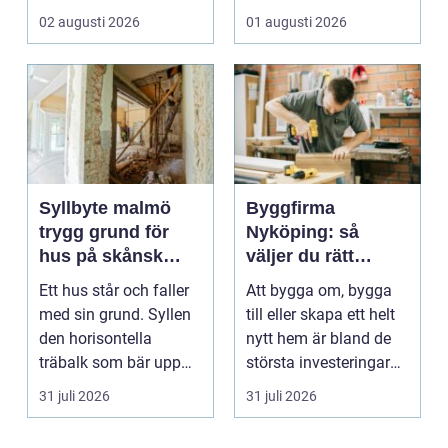
verkstaden till k...
med ansvar för att
02 augusti 2026
01 augusti 2026
arbetsm...
Syllbyte malmö
Byggfirma
trygg grund för
Nyköping: så
hus på skånsk
väljer du rätt
mark
partner för ditt
Ett hus står och faller
Att bygga om, bygga
projekt
med sin grund. Syllen
till eller skapa ett helt
den horisontella
nytt hem är bland de
träbalk som bär upp
största investeringar
väggarna mot pla...
m...
31 juli 2026
31 juli 2026