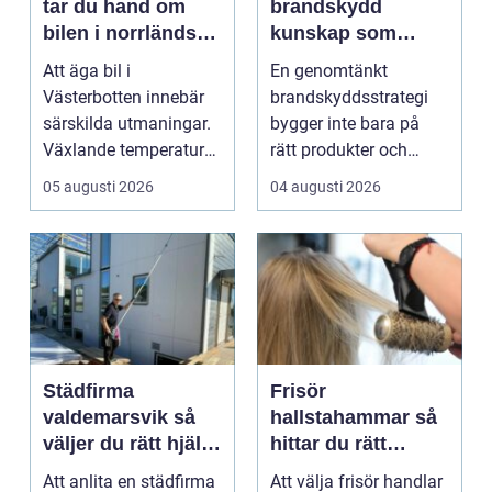
tar du hand om
brandskydd
bilen i norrländskt
kunskap som
klimat
räddar liv och
Att äga bil i
En genomtänkt
skyddar
Västerbotten innebär
brandskyddsstrategi
verksamheter
särskilda utmaningar.
bygger inte bara på
Växlande temperaturer,
rätt produkter och
vägsalt, grus, snösl...
installationer. Den
05 augusti 2026
04 augusti 2026
bygger ...
Städfirma
Frisör
valdemarsvik så
hallstahammar så
väljer du rätt hjälp
hittar du rätt
för hem och
salong för stil,
Att anlita en städfirma
Att välja frisör handlar