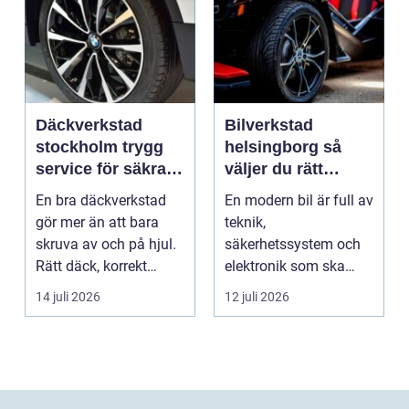
Däckverkstad
Bilverkstad
stockholm trygg
helsingborg så
service för säkra
väljer du rätt
mil året runt
service för din bil
En bra däckverkstad
En modern bil är full av
gör mer än att bara
teknik,
skruva av och på hjul.
säkerhetssystem och
Rätt däck, korrekt
elektronik som ska
montering och rege...
fungera tillsammans
14 juli 2026
12 juli 2026
varje da...