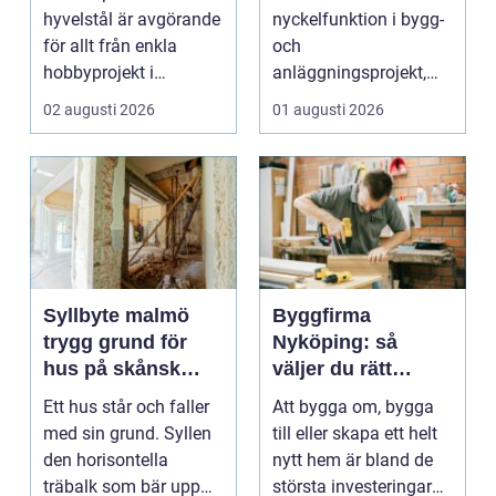
hyvelstål är avgörande
nyckelfunktion i bygg-
för allt från enkla
och
hobbyprojekt i
anläggningsprojekt,
verkstaden till k...
med ansvar för att
02 augusti 2026
01 augusti 2026
arbetsm...
Syllbyte malmö
Byggfirma
trygg grund för
Nyköping: så
hus på skånsk
väljer du rätt
mark
partner för ditt
Ett hus står och faller
Att bygga om, bygga
projekt
med sin grund. Syllen
till eller skapa ett helt
den horisontella
nytt hem är bland de
träbalk som bär upp
största investeringar