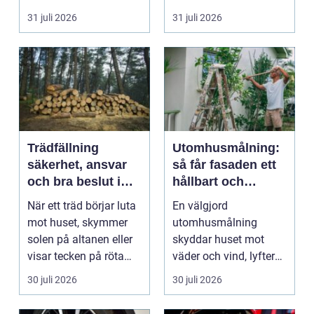
väggarna mot pla...
m...
31 juli 2026
31 juli 2026
Trädfällning
Utomhusmålning:
säkerhet, ansvar
så får fasaden ett
och bra beslut i
hållbart och
trädgården
vackert resultat
När ett träd börjar luta
En välgjord
mot huset, skymmer
utomhusmålning
solen på altanen eller
skyddar huset mot
visar tecken på röta
väder och vind, lyfter
uppstår ofta...
helhetsintrycket...
30 juli 2026
30 juli 2026