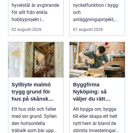
hyvelstål är avgörande
nyckelfunktion i bygg-
för allt från enkla
och
hobbyprojekt i
anläggningsprojekt,
verkstaden till k...
med ansvar för att
02 augusti 2026
01 augusti 2026
arbetsm...
Syllbyte malmö
Byggfirma
trygg grund för
Nyköping: så
hus på skånsk
väljer du rätt
mark
partner för ditt
Ett hus står och faller
Att bygga om, bygga
projekt
med sin grund. Syllen
till eller skapa ett helt
den horisontella
nytt hem är bland de
träbalk som bär upp
största investeringar