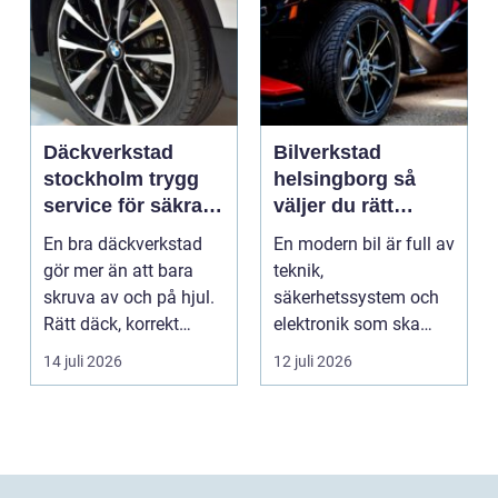
Däckverkstad
Bilverkstad
stockholm trygg
helsingborg så
service för säkra
väljer du rätt
mil året runt
service för din bil
En bra däckverkstad
En modern bil är full av
gör mer än att bara
teknik,
skruva av och på hjul.
säkerhetssystem och
Rätt däck, korrekt
elektronik som ska
montering och rege...
fungera tillsammans
14 juli 2026
12 juli 2026
varje da...