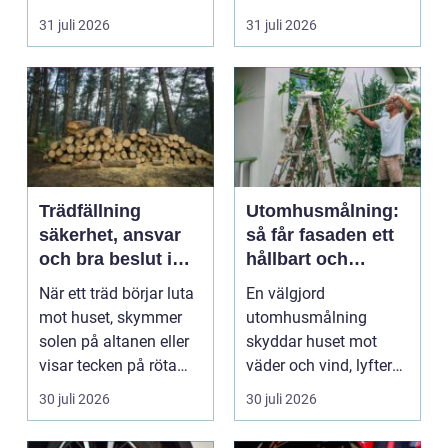
väggarna mot pla...
m...
31 juli 2026
31 juli 2026
Trädfällning
Utomhusmålning:
säkerhet, ansvar
så får fasaden ett
och bra beslut i
hållbart och
trädgården
vackert resultat
När ett träd börjar luta
En välgjord
mot huset, skymmer
utomhusmålning
solen på altanen eller
skyddar huset mot
visar tecken på röta
väder och vind, lyfter
uppstår ofta...
helhetsintrycket...
30 juli 2026
30 juli 2026