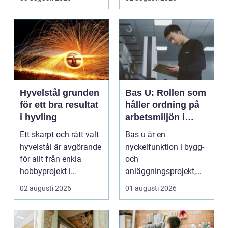
dam...
Hyvelstål grunden
Bas U: Rollen som
för ett bra resultat
håller ordning på
i hyvling
arbetsmiljön i
byggprojekt
Ett skarpt och rätt valt
Bas u är en
hyvelstål är avgörande
nyckelfunktion i bygg-
för allt från enkla
och
hobbyprojekt i
anläggningsprojekt,
verkstaden till k...
med ansvar för att
02 augusti 2026
01 augusti 2026
arbetsm...