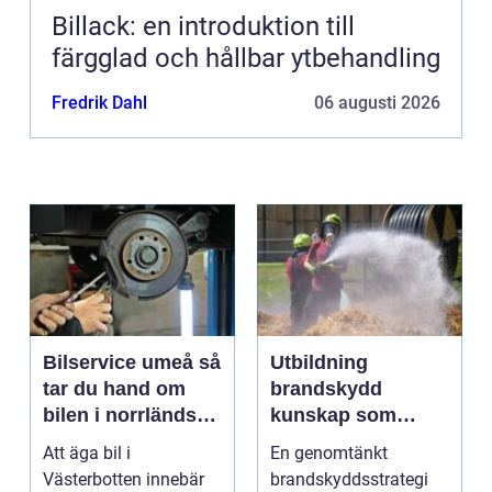
Billack: en introduktion till
färgglad och hållbar ytbehandling
Fredrik Dahl
06 augusti 2026
Bilservice umeå så
Utbildning
tar du hand om
brandskydd
bilen i norrländskt
kunskap som
klimat
räddar liv och
Att äga bil i
En genomtänkt
skyddar
Västerbotten innebär
brandskyddsstrategi