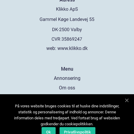
web:
www.klikko.dk
Menu
Annonsering
Om oss
Cookies
På vores website bruges cookies til at huske dine indstillinger,
Kontakta oss
statistik og personalisering af indhold og annoncer. Denne
Sitemap
information deles med tredjepart. Ved fortsat brug af websiden
godkender du cookiepolitikken.
Ok
Privatlivspolitik