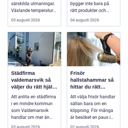
verksamheter
särskilda utmaningar.
bygger inte bara på
Växlande temperaturer,
rätt produkter och
vägsalt, grus, snösl...
installationer. Den
05 augusti 2026
04 augusti 2026
bygger ...
Städfirma
Frisör
valdemarsvik så
hallstahammar så
väljer du rätt hjälp
hittar du rätt
för hem och
salong för stil,
Att anlita en städfirma
Att välja frisör handlar
företag
kvalitet och känsla
i en mindre kommun
sällan bara om en
som Valdemarsvik
klippning. För många
handlar om mer än
är besöket en paus i
bara rena golv och
vardagen, ett s...
03 augusti 2026
02 augusti 2026