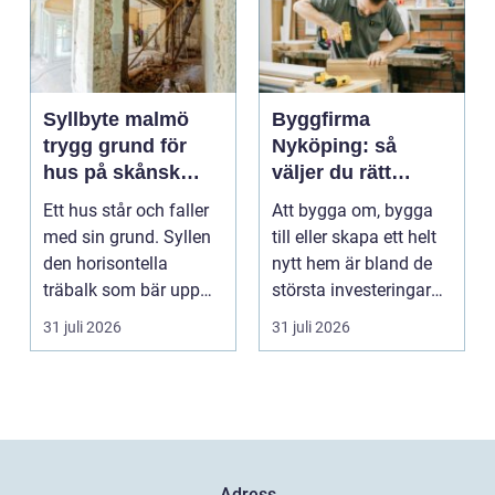
Syllbyte malmö
Byggfirma
trygg grund för
Nyköping: så
hus på skånsk
väljer du rätt
mark
partner för ditt
Ett hus står och faller
Att bygga om, bygga
projekt
med sin grund. Syllen
till eller skapa ett helt
den horisontella
nytt hem är bland de
träbalk som bär upp
största investeringar
väggarna mot pla...
m...
31 juli 2026
31 juli 2026
Adress