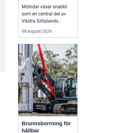
verksamhet
Mölndal växer snabbt
som en central del av
Västra Götalands
expansiva ekonomiska
08 augusti 2026
landskap. För företag
som söker lokaler är
Mölndal en idealisk
plats, med närhet till
Göteborg och utmärkta
k...
Brunnsborrning för
hållbar