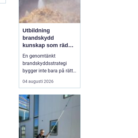
Utbildning
brandskydd
kunskap som räddar
liv och skyddar
En genomtänkt
verksamheter
brandskyddsstrategi
bygger inte bara på rätt
produkter och
04 augusti 2026
installationer. Den
bygger framför allt på
människor som vet vad
de gör. När ansvariga i
bygg- och
fastighetsbranschen får
rätt kunskap om
brandskydd minskar