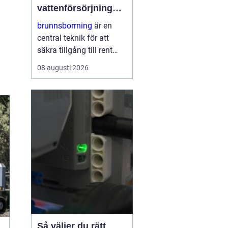
vattenförsörjning
och energieffektiva
brunnsborrning
är en
system
central teknik för att
säkra tillgång till rent
vatten och för att skapa
08 augusti 2026
energieffektiva lösningar
som bergvärme. Genom
att kombinera modern
borrteknik...
Så väljer du rätt