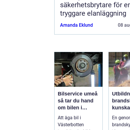
säkerhetsbrytare för e
tryggare elanläggning
Amanda Eklund
08 au
Bilservice umeå
Utbild
så tar du hand
brands
om bilen i
kunsk
norrländskt
räddar 
Att äga bil i
En geno
klimat
skydda
Västerbotten
brandsk
verksa