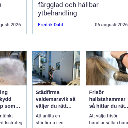
n
färgglad och hållbar
ytbehandling
gusti 2026
Fredrik Dahl
06 augusti 2026
ning
Städfirma
Frisör
kydd
valdemarsvik så
hallstahammar
ap som
väljer du rätt
så hittar du rätt
liv och
hjälp för hem
salong för stil,
mtänkt
Att anlita en
Att välja frisör
r
och företag
kvalitet och
yddsstrateg
städfirma i en
handlar sällan bar
mheter
känsla