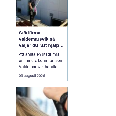
risken för fel som ...
Städfirma
valdemarsvik så
väljer du rätt hjälp
för hem och företag
Att anlita en städfirma i
en mindre kommun som
Valdemarsvik handlar
om mer än bara rena
03 augusti 2026
golv och dammfria
hyllor. För många
familjer och företag är
städningen en pusselbit
som avgör hur vardagen
fungerar. En bra