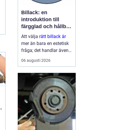
Billack: en
introduktion till
färgglad och hållbar
ytbehandling
Att välja
rätt billack är
mer än bara en estetisk
fråga; det handlar även
om funktion och
06 augusti 2026
hållbarhet. Bilens lack är
del av dess identitet,
skyddar karos...
a