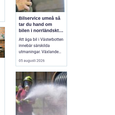
Bilservice umeå så
tar du hand om
bilen i norrländskt
klimat
Att äga bil i Västerbotten
innebär särskilda
utmaningar. Växlande
temperaturer, vägsalt,
05 augusti 2026
grus, snöslask och långa
avstånd sliter hårt på
både lack, underrede och
teknik. Många bilägare
söker därför
efter...