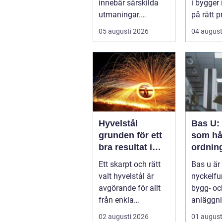
innebär särskilda
i bygger 
utmaningar.
på rätt p
Växlande
och insta
05 augusti 2026
04 august
temperaturer,
Den bygge
vägsalt, grus,
snösl...
Hyvelstål
Bas U:
grunden för ett
som hå
bra resultat i
ordnin
hyvling
arbetsm
Ett skarpt och rätt
Bas u är
byggpr
valt hyvelstål är
nyckelfu
avgörande för allt
bygg- oc
från enkla
anläggni
hobbyprojekt i
med ansv
02 augusti 2026
01 august