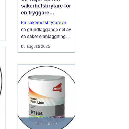
säkerhetsbrytare för
en tryggare
elanläggning
En säkerhetsbrytare är
en grundläggande del av
en säker elanläggning,
både i industrin och i
08 augusti 2026
fastigheter. Den ser till
att strömmen kan brytas
snabbt, tydligt och ...