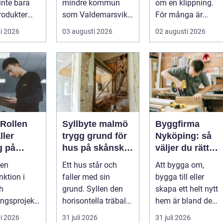
inte bara
mindre kommun
om en klippning.
rodukter
som Valdemarsvik
För många är
llationer.
handlar om mer än
besöket en paus i
i 2026
03 augusti 2026
02 augusti 2026
r ...
bara rena golv och
vardagen, ett s...
dam...
 Rollen
Syllbyte malmö
Byggfirma
ller
trygg grund för
Nyköping: så
g på
hus på skånsk
väljer du rätt
iljön i
mark
partner för ditt
 en
Ett hus står och
Att bygga om,
ojekt
projekt
nktion i
faller med sin
bygga till eller
h
grund. Syllen den
skapa ett helt nytt
ngsprojekt,
horisontella träbalk
hem är bland de
ar för att
som bär upp
största
i 2026
31 juli 2026
31 juli 2026