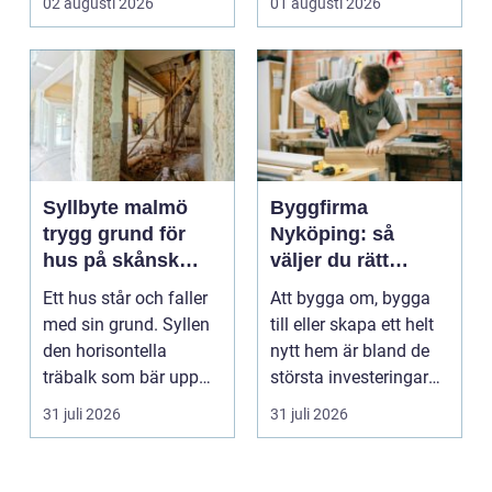
02 augusti 2026
01 augusti 2026
arbetsm...
Syllbyte malmö
Byggfirma
trygg grund för
Nyköping: så
hus på skånsk
väljer du rätt
mark
partner för ditt
Ett hus står och faller
Att bygga om, bygga
projekt
med sin grund. Syllen
till eller skapa ett helt
den horisontella
nytt hem är bland de
träbalk som bär upp
största investeringar
väggarna mot pla...
m...
31 juli 2026
31 juli 2026