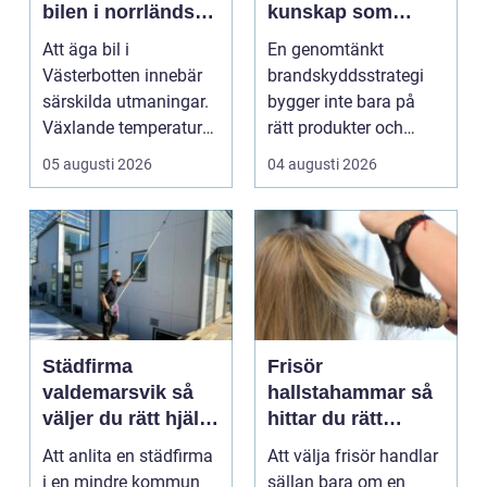
bilen i norrländskt
kunskap som
klimat
räddar liv och
Att äga bil i
En genomtänkt
skyddar
Västerbotten innebär
brandskyddsstrategi
verksamheter
särskilda utmaningar.
bygger inte bara på
Växlande temperaturer,
rätt produkter och
vägsalt, grus, snösl...
installationer. Den
05 augusti 2026
04 augusti 2026
bygger ...
Städfirma
Frisör
valdemarsvik så
hallstahammar så
väljer du rätt hjälp
hittar du rätt
för hem och
salong för stil,
Att anlita en städfirma
Att välja frisör handlar
företag
kvalitet och känsla
i en mindre kommun
sällan bara om en