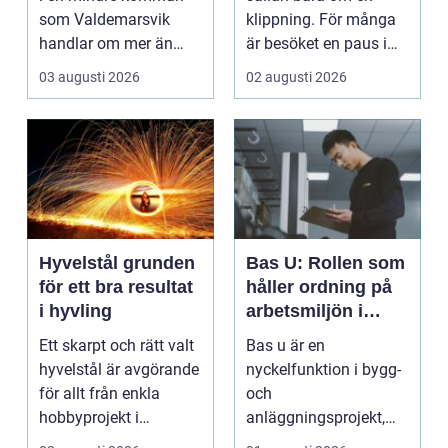
som Valdemarsvik
klippning. För många
handlar om mer än
är besöket en paus i
bara rena golv och
vardagen, ett s...
03 augusti 2026
02 augusti 2026
dam...
Hyvelstål grunden
Bas U: Rollen som
för ett bra resultat
håller ordning på
i hyvling
arbetsmiljön i
byggprojekt
Ett skarpt och rätt valt
Bas u är en
hyvelstål är avgörande
nyckelfunktion i bygg-
för allt från enkla
och
hobbyprojekt i
anläggningsprojekt,
verkstaden till k...
med ansvar för att