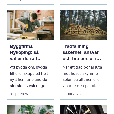
arbetsm...
Byggfirma
Trädfällning
Nyköping: så
säkerhet, ansvar
väljer du rätt
och bra beslut i
partner för ditt
trädgården
Att bygga om, bygga
När ett träd börjar luta
projekt
till eller skapa ett helt
mot huset, skymmer
nytt hem är bland de
solen på altanen eller
största investeringar
visar tecken på röta
m...
uppstår ofta...
31 juli 2026
30 juli 2026