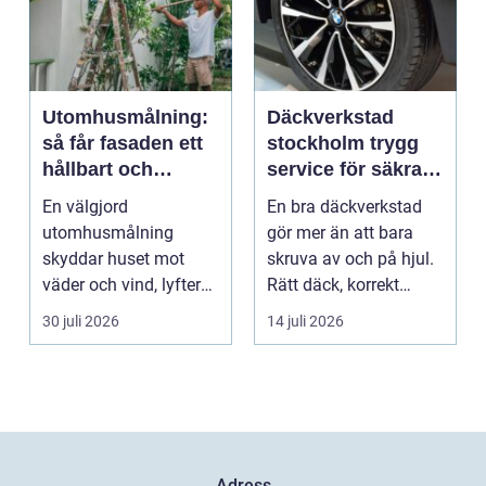
Utomhusmålning:
Däckverkstad
så får fasaden ett
stockholm trygg
hållbart och
service för säkra
vackert resultat
mil året runt
En välgjord
En bra däckverkstad
utomhusmålning
gör mer än att bara
skyddar huset mot
skruva av och på hjul.
väder och vind, lyfter
Rätt däck, korrekt
helhetsintrycket...
montering och rege...
30 juli 2026
14 juli 2026
Adress