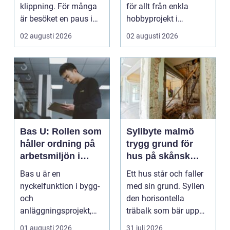
klippning. För många
för allt från enkla
är besöket en paus i
hobbyprojekt i
vardagen, ett s...
verkstaden till k...
02 augusti 2026
02 augusti 2026
Bas U: Rollen som
Syllbyte malmö
håller ordning på
trygg grund för
arbetsmiljön i
hus på skånsk
byggprojekt
mark
Bas u är en
Ett hus står och faller
nyckelfunktion i bygg-
med sin grund. Syllen
och
den horisontella
anläggningsprojekt,
träbalk som bär upp
med ansvar för att
väggarna mot pla...
01 augusti 2026
31 juli 2026