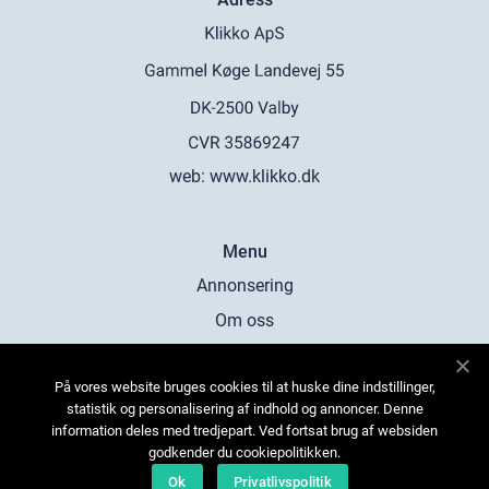
web:
www.klikko.dk
Menu
Annonsering
Om oss
Cookies
På vores website bruges cookies til at huske dine indstillinger,
Kontakta oss
statistik og personalisering af indhold og annoncer. Denne
Sitemap
information deles med tredjepart. Ved fortsat brug af websiden
godkender du cookiepolitikken.
Ok
Privatlivspolitik