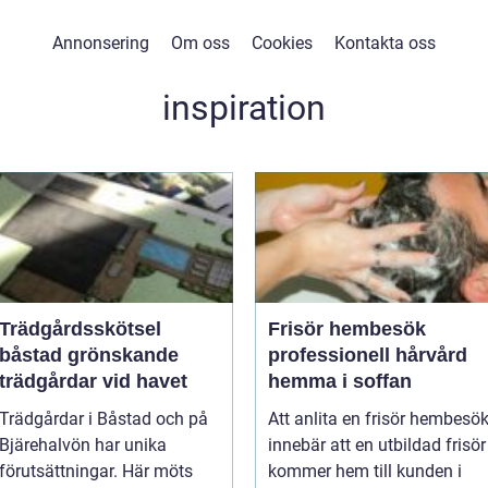
Annonsering
Om oss
Cookies
Kontakta oss
inspiration
Trädgårdsskötsel
Frisör hembesök
båstad grönskande
professionell hårvård
trädgårdar vid havet
hemma i soffan
Trädgårdar i Båstad och på
Att anlita en frisör hembesö
Bjärehalvön har unika
innebär att en utbildad frisör
förutsättningar. Här möts
kommer hem till kunden i