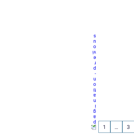
1
…
3