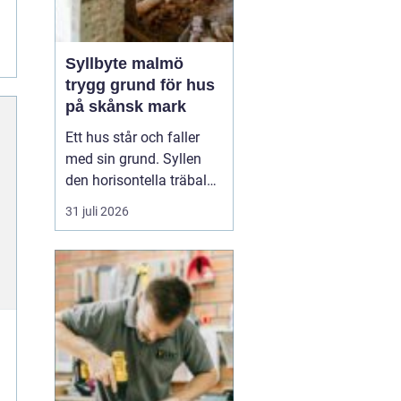
Syllbyte malmö
trygg grund för hus
på skånsk mark
Ett hus står och faller
med sin grund. Syllen
den horisontella träbalk
som bär upp väggarna
31 juli 2026
mot plattan eller
grunden är en av de
mest utsatta delarna i en
villa. I Malmö, med
fuktigt klimat, närhet till
havet och många hus
från 60- och 70-talet, ä...