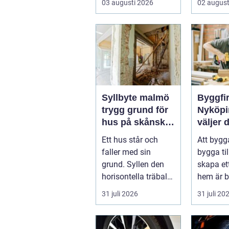
03 augusti 2026
02 august
bara rena golv och
vardagen,
dam...
Syllbyte malmö
Byggfi
trygg grund för
Nyköpi
hus på skånsk
väljer d
mark
partner 
Ett hus står och
Att bygg
projekt
faller med sin
bygga till
grund. Syllen den
skapa ett
horisontella träbalk
hem är b
som bär upp
största
31 juli 2026
31 juli 20
väggarna mot pla...
investeri