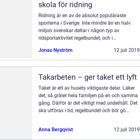
skola för ridning
Ridning är en av de absolut populäraste
sporterna i Sverige. Inte mindre än en halv
miljon svenskar deltar i någon typ av
ridsportaktivitet regelbundet, och i
åldersgruppen 7-25 år är det den näst störs...
Jonas Nyström
12 juli 2019
Takarbeten – ger taket ett lyft
Taket är ett av husets viktigaste delar. Läker
det, så gråter hela familjen på en och samma
gång. Därför är det viktigt med underhåll. Det
ska utföras i tid, regelbundet och bör gö...
Anna Bergqvist
12 juli 2019