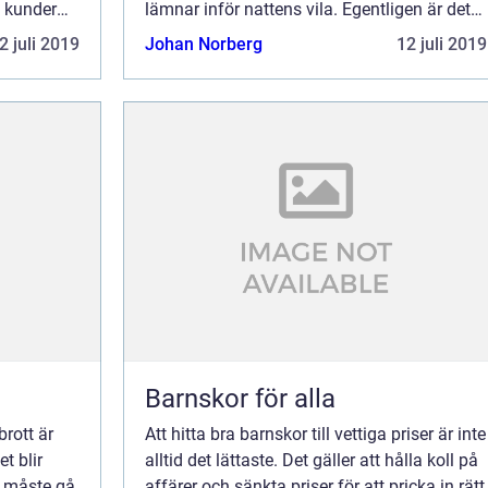
 kunder
lämnar inför nattens vila. Egentligen är det
i...
2 juli 2019
Johan Norberg
12 juli 2019
Barnskor för alla
brott är
Att hitta bra barnskor till vettiga priser är inte
t blir
alltid det lättaste. Det gäller att hålla koll på
u måste gå
affärer och sänkta priser för att pricka in rätt