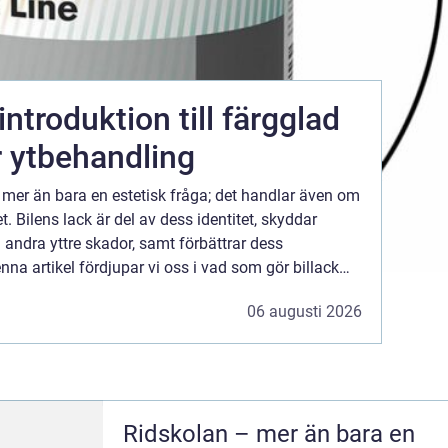
 introduktion till färgglad
r ytbehandling
 är mer än bara en estetisk fråga; det handlar även om
. Bilens lack är del av dess identitet, skyddar
andra yttre skador, samt förbättrar dess
na artikel fördjupar vi oss i vad som gör billack
r avgörande för fordonets utseende och funkti...
06 augusti 2026
Ridskolan – mer än bara en