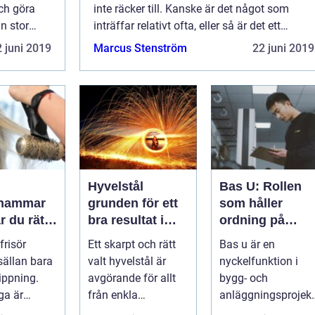
ch göra
inte räcker till. Kanske är det något som
n stor
inträffar relativt ofta, eller så är det ett
elt kan
enstaka tillfälle. N&...
 juni 2019
Marcus Stenström
22 juni 2019
Hyvelstål
Bas U: Rollen
ahammar
grunden för ett
som håller
r du rätt
bra resultat i
ordning på
ör stil,
hyvling
arbetsmiljön i
frisör
Ett skarpt och rätt
Bas u är en
t och
byggprojekt
sällan bara
valt hyvelstål är
nyckelfunktion i
ippning.
avgörande för allt
bygg- och
ga är
från enkla
anläggningsprojekt
en paus i
hobbyprojekt i
med ansvar för att