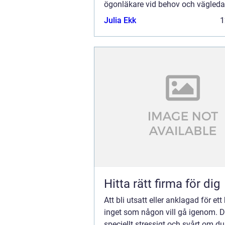
ögonläkare vid behov och vägleda
som vill ha hjälp. Utö...
Julia Ekk
1
Hitta rätt firma för dig
Att bli utsatt eller anklagad för ett 
inget som någon vill gå igenom. De
speciellt stressigt och svårt om d