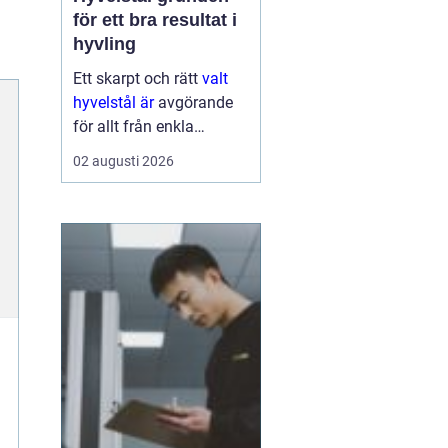
för ett bra resultat i
hyvling
Ett skarpt och rätt
valt
hyvelstål är
avgörande
för allt från enkla
hobbyprojekt i
02 augusti 2026
verkstaden till
kontinuerlig produktion i
sågverk och hyvlerier.
Ytan på virket,
maskinens effektivitet
och s...