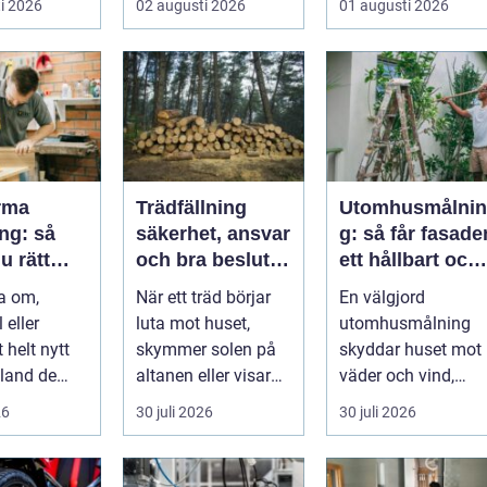
i 2026
02 augusti 2026
01 augusti 2026
 ett s...
verkstaden till k...
arbetsm...
rma
Trädfällning
Utomhusmålnin
ng: så
säkerhet, ansvar
g: så får fasade
u rätt
och bra beslut i
ett hållbart och
för ditt
trädgården
vackert resultat
a om,
När ett träd börjar
En välgjord
 eller
luta mot huset,
utomhusmålning
 helt nytt
skymmer solen på
skyddar huset mot
land de
altanen eller visar
väder och vind,
tecken på röta
lyfter
26
30 juli 2026
30 juli 2026
ngar m...
uppstår ofta...
helhetsintrycket...