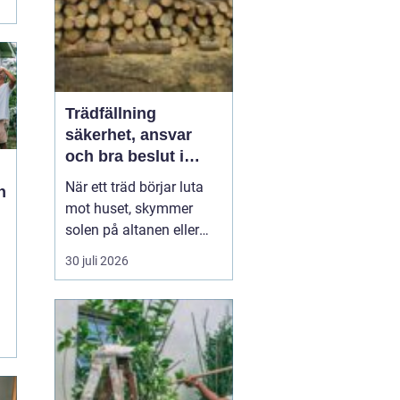
Trädfällning
säkerhet, ansvar
och bra beslut i
trädgården
När ett träd börjar luta
n
mot huset, skymmer
solen på altanen eller
visar tecken på röta
30 juli 2026
uppstår ofta samma
fråga: ska trädet stå kvar
eller tas ned?
Trädfällning är ett större
ingrepp i trädgården än
många tror. Det handlar