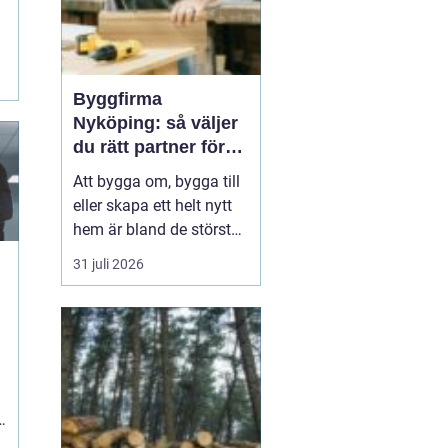
Byggfirma
Nyköping: så väljer
du rätt partner för
ditt projekt
Att bygga om, bygga till
eller skapa ett helt nytt
hem är bland de största
investeringar många gör
31 juli 2026
i livet. Valet av
byggfirma blir därför
avgörande för både
ekonomi, kvalitet och
vardagstrygghet. I
Nyk&...
,