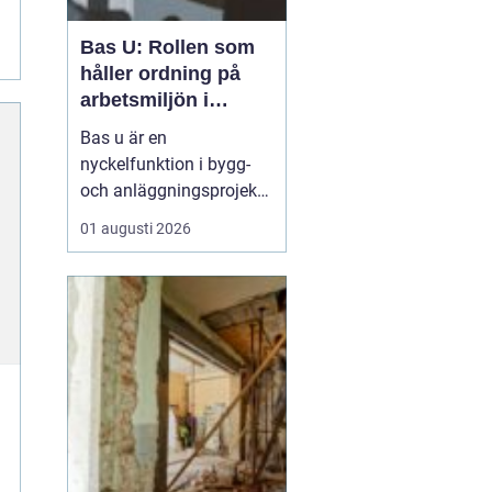
Bas U: Rollen som
håller ordning på
arbetsmiljön i
byggprojekt
Bas u är en
nyckelfunktion i bygg-
och anläggningsprojekt,
med ansvar för att
01 augusti 2026
arbetsmiljöarbetet
fungerar i det praktiska
utförandet. Genom att
samordna entreprenörer,
hålla arbetsmiljöplanen
levande och s&aum...