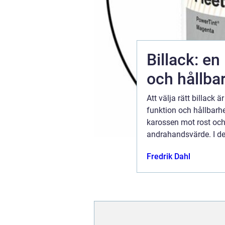
Billack: en
och hållba
Att välja rätt billack
rodukter
funktion och hållbarhet
vet vad de
karossen mot rost och 
kunskap om
andrahandsvärde. I den
. utbildning
speciell, varför den ä
..
Fredrik Dahl
ugusti 2026