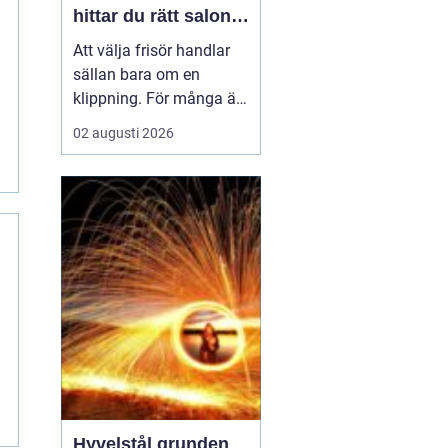
hittar du rätt salong
för stil, kvalitet och
Att välja frisör handlar
känsla
sällan bara om en
klippning. För många är
besöket en paus i
02 augusti 2026
vardagen, ett sätt att
stärka självkänslan och
ibland ett viktigt
förberedande steg inför
ett stort ögonblick i livet.
I en mindre ort som
Hallstahammar blir valet
a...
Hyvelstål grunden