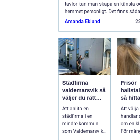
tavlor kan man skapa en känsla o
hemmet personligt. Det finns såda
variation bland tavlor att man enk
Amanda Eklund
22
hitta motiv som man verkl...
Städfirma
Frisör
valdemarsvik så
hallst
väljer du rätt
så hitta
hjälp för hem
salong f
Att anlita en
Att välja 
och företag
kvalite
städfirma i en
handlar 
känsla
mindre kommun
om en kl
som Valdemarsvik
För mån
handlar om mer än
besöket 