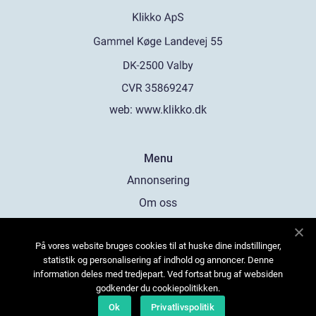
web:
www.klikko.dk
Menu
Annonsering
Om oss
Cookies
På vores website bruges cookies til at huske dine indstillinger,
Kontakta oss
statistik og personalisering af indhold og annoncer. Denne
Sitemap
information deles med tredjepart. Ved fortsat brug af websiden
godkender du cookiepolitikken.
Ok
Privatlivspolitik