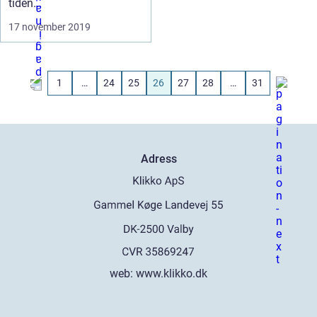
tiden...
17 november 2019
1
…
24
25
26
27
28
…
31
Adress
web:
www.klikko.dk